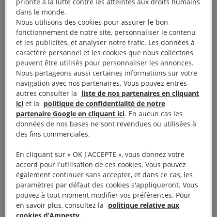
priorité à la lutte contre les atteintes aux droits humains
l’ONG CCFD révèle que quatre banques françaises
dans le monde.
Nous utilisons des cookies pour assurer le bon
et une entreprise d’assurance (BNP Paribas, Crédit
fonctionnement de notre site, personnaliser le contenu
agricole, Société générale, BPCE, AXA) ont des
et les publicités, et analyser notre trafic. Les données à
participations dans ces banques israéliennes. Elles
caractère personnel et les cookies que nous collectons
peuvent être utilisés pour personnaliser les annonces.
ont donc un lien avec l’entreprise de colonisation.
Nous partageons aussi certaines informations sur votre
navigation avec nos partenaires. Vous pouvez entres
Aussi indirect qu’il puisse paraître, ce lien n’en n’est
autres consulter la
liste de nos partenaires en cliquant
pas moins réel et fondamental. Selon un diplomate
ici
et la
politique de confidentialité de notre
partenaire Google en cliquant ici
. En aucun cas les
qui a tenu à rester anonyme,
« toute relation
données de nos bases ne sont revendues ou utilisées à
économique avec une entité israélienne quelle
des fins commerciales.
qu’elle soit pourrait être mise en cause dans ce
En cliquant sur « OK J'ACCEPTE », vous donnez votre
cadre de fourniture de services aux colonies. Ça
accord pour l'utilisation de ces cookies. Vous pouvez
toucherait alors toute la relation économique entre la
également continuer sans accepter, et dans ce cas, les
France et Israël. »
paramètres par défaut des cookies s'appliqueront. Vous
pouvez à tout moment modifier vos préférences. Pour
en savoir plus, consultez la
politique relative aux
Le deuxième type de participation est direct et
cookies d’Amnesty.