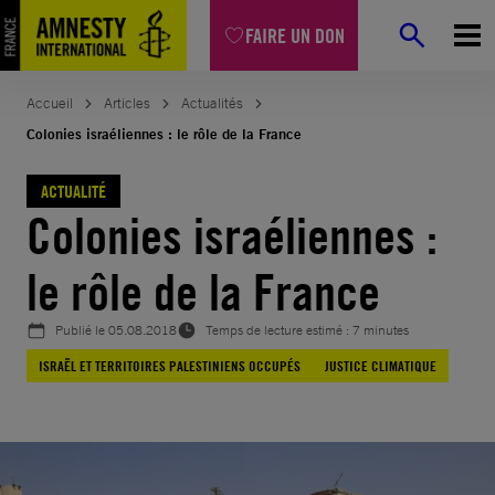
Aller
FAIRE UN DON
au
contenu
Accueil
Articles
Actualités
Colonies israéliennes : le rôle de la France
ACTUALITÉ
Colonies israéliennes :
le rôle de la France
Publié le
05.08.2018
Temps de lecture estimé : 7 minutes
ISRAËL ET TERRITOIRES PALESTINIENS OCCUPÉS
JUSTICE CLIMATIQUE