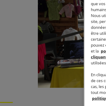
que vos 
humains
Nous ut
site, pe
données
être uti
certaine
pouvez e
et la
po
cliquant
utilisée
En cliqu
de ces 
cas, les
tout mom
politi