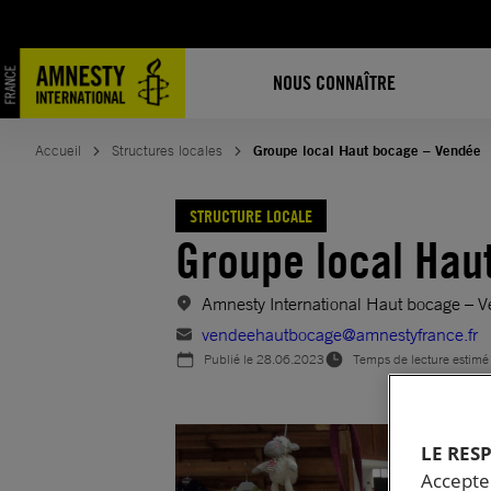
Aller
au
contenu
NOUS CONNAÎTRE
Accueil
Structures locales
Groupe local Haut bocage – Vendée
STRUCTURE LOCALE
Groupe local Hau
Amnesty International Haut bocage –
vendeehautbocage@amnestyfrance.fr
Publié le
28.06.2023
Temps de lecture estimé
LE RES
Accepter