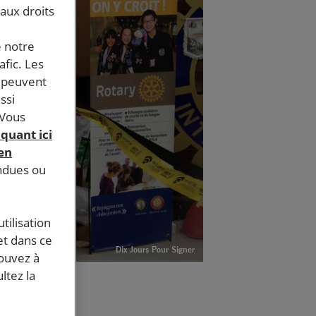
 aux droits
e notre
afic. Les
s peuvent
ssi
 Vous
iquant ici
 en
endues ou
tilisation
et dans ce
Dix Jours Pour Signer
pouvez à
ltez la