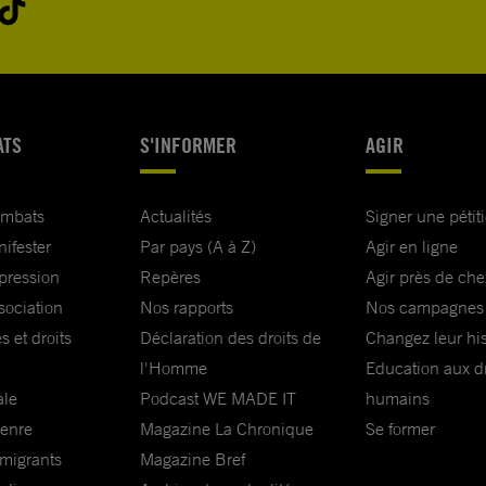
ATS
S'INFORMER
AGIR
ombats
Actualités
Signer une pétit
nifester
Par pays (A à Z)
Agir en ligne
xpression
Repères
Agir près de che
sociation
Nos rapports
Nos campagnes
s et droits
Déclaration des droits de
Changez leur his
l'Homme
Education aux dr
ale
Podcast WE MADE IT
humains
genre
Magazine La Chronique
Se former
 migrants
Magazine Bref