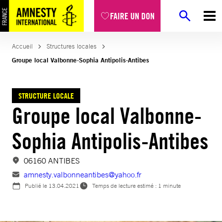
Aller
FAIRE UN DON
au
contenu
Accueil
Structures locales
Groupe local Valbonne-Sophia Antipolis-Antibes
STRUCTURE LOCALE
Groupe local Valbonne-
Sophia Antipolis-Antibes
06160 ANTIBES
amnesty.valbonneantibes@yahoo.fr
Publié le
13.04.2021
Temps de lecture estimé : 1 minute