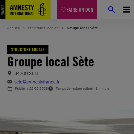
Aller
FAIRE UN DON
au
contenu
Accueil
Structures locales
Groupe local Sète
STRUCTURE LOCALE
Groupe local Sète
34200 SETE
sete@amnestyfrance.fr
Publié le
22.05.2023
Temps de lecture estimé : 1 minute