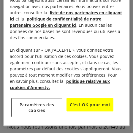
Nous partageons aussi certaines informations sur votre
LA VIE DU GROUPE
navigation avec nos partenaires. Vous pouvez entres
autres consulter la
liste de nos partenaires en cliquant
ici
et la
politique de confidentialité de notre
partenaire Google en cliquant ici
. En aucun cas les
Présentation
données de nos bases ne sont revendues ou utilisées à
des fins commerciales.
Notre groupe a été créé en 1973, il compte parmi
En cliquant sur « OK J'ACCEPTE », vous donnez votre
les groupes les plus anciens de France. Il se
accord pour l'utilisation de ces cookies. Vous pouvez
compose de personnes issues des communes du
également continuer sans accepter, et dans ce cas, les
paramètres par défaut des cookies s'appliqueront. Vous
bassin de Thau.
pouvez à tout moment modifier vos préférences. Pour
en savoir plus, consultez la
politique relative aux
Tous bénévoles, nous partageons la même volonté
cookies d’Amnesty.
de défendre les droits humains. Notre mission est
de sensibiliser et de relayer auprès du public
Paramètres des
C'est OK pour moi
régional les actions d’Amnesty International.
cookies
Nous nous réunissons une fois par mois à 20h45 au