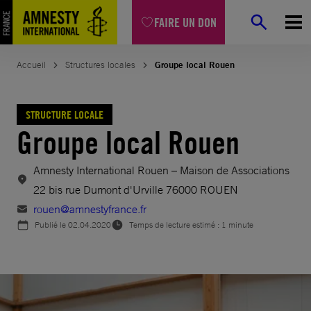
Aller
FAIRE UN DON
au
contenu
Accueil
Structures locales
Groupe local Rouen
STRUCTURE LOCALE
Groupe local Rouen
Amnesty International Rouen – Maison de Associations
22 bis rue Dumont d'Urville 76000 ROUEN
rouen@amnestyfrance.fr
Publié le
02.04.2020
Temps de lecture estimé : 1 minute