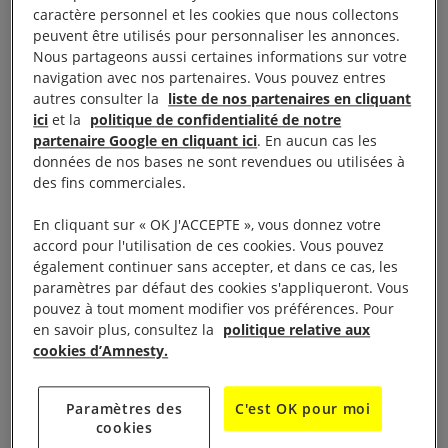
caractère personnel et les cookies que nous collectons
peuvent être utilisés pour personnaliser les annonces.
LA VIE DU GROUPE
Nous partageons aussi certaines informations sur votre
navigation avec nos partenaires. Vous pouvez entres
autres consulter la
liste de nos partenaires en cliquant
Présentation
ici
et la
politique de confidentialité de notre
partenaire Google en cliquant ici
. En aucun cas les
données de nos bases ne sont revendues ou utilisées à
Une solide amitié soude la quinzaine de membres
des fins commerciales.
qui le constitue. Il est animé par un intérêt commun,
En cliquant sur « OK J'ACCEPTE », vous donnez votre
à savoir la Défense des Droits Humains.
Nous
accord pour l'utilisation de ces cookies. Vous pouvez
sommes convaincus de l’importance des actions
également continuer sans accepter, et dans ce cas, les
paramètres par défaut des cookies s'appliqueront. Vous
d’Amnesty International que nous relayons
pouvez à tout moment modifier vos préférences. Pour
localement auprès du public.
en savoir plus, consultez la
politique relative aux
cookies d’Amnesty.
Actions et interventions
Paramètres des
C'est OK pour moi
cookies
– Participation active aux campagnes nationales ou