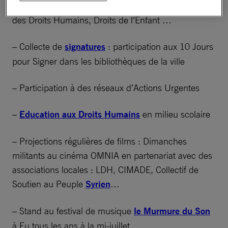
internationales : commerce des armes, Défenseurs
des Droits Humains, Droits de l’Enfant …
– Collecte de
signatures
: participation aux 10 Jours
pour Signer dans les bibliothèques de la ville
– Participation à des réseaux d’Actions Urgentes
–
Education aux Droits Humains
en milieu scolaire
– Projections régulières de films : Dimanches
militants au cinéma OMNIA en partenariat avec des
associations locales : LDH, CIMADE, Collectif de
Soutien au Peuple
Syrien
…
– Stand au festival de musique
le Murmure du Son
à Eu tous les ans à la mi-juillet