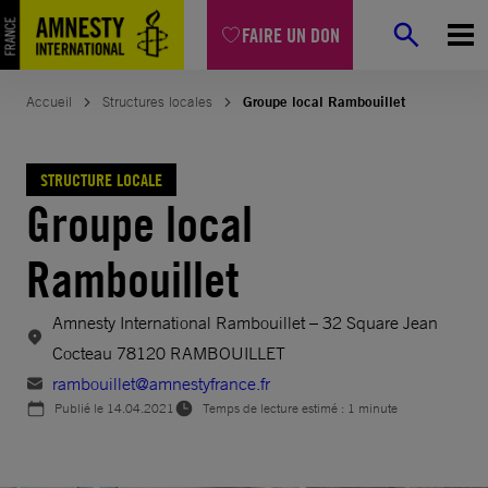
Aller
FAIRE UN DON
au
contenu
Accueil
Structures locales
Groupe local Rambouillet
STRUCTURE LOCALE
Groupe local
Rambouillet
Amnesty International Rambouillet – 32 Square Jean
Cocteau 78120 RAMBOUILLET
rambouillet@amnestyfrance.fr
Publié le
14.04.2021
Temps de lecture estimé : 1 minute