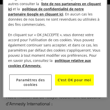
autres consulter la
liste de nos partenaires en cliquant
ici
et la
politique de confidentialité de notre
partenaire Google en cliquant ici
. En aucun cas les
données de nos bases ne sont revendues ou utilisées à
des fins commerciales.
LA VIE DU GROUPE
En cliquant sur « OK J'ACCEPTE », vous donnez votre
accord pour l'utilisation de ces cookies. Vous pouvez
Présentation
également continuer sans accepter, et dans ce cas, les
paramètres par défaut des cookies s'appliqueront. Vous
pouvez à tout moment modifier vos préférences. Pour
Tous bénévoles, d’âge et d’horizons divers, nous
en savoir plus, consultez la
politique relative aux
partageons la même volonté de défendre les droits
cookies d’Amnesty.
humains.
Paramètres des
C'est OK pour moi
Actions et intetventions
cookies
Notre mission est de relayer localement les actions
d’Amnesty International :