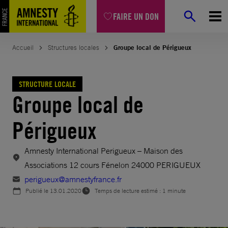
Aller
FAIRE UN DON
au
contenu
Accueil
Structures locales
Groupe local de Périgueux
STRUCTURE LOCALE
Groupe local de
Périgueux
Amnesty International Perigueux – Maison des
Associations 12 cours Fénelon 24000 PERIGUEUX
perigueux@amnestyfrance.fr
Publié le
13.01.2020
Temps de lecture estimé : 1 minute