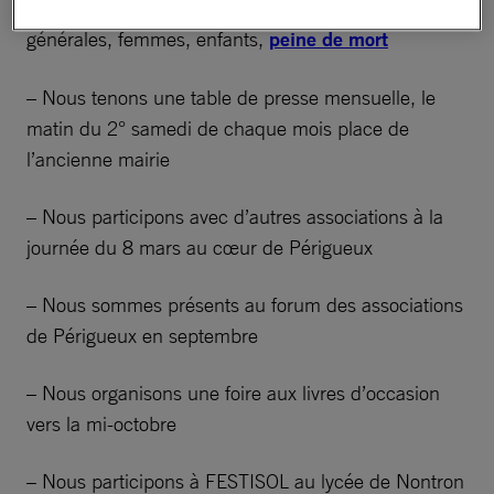
– Nous animons 4 réseaux d’actions urgentes :
générales, femmes, enfants,
peine de mort
– Nous tenons une table de presse mensuelle, le
matin du 2° samedi de chaque mois place de
l’ancienne mairie
– Nous participons avec d’autres associations à la
journée du 8 mars au cœur de Périgueux
– Nous sommes présents au forum des associations
de Périgueux en septembre
– Nous organisons une foire aux livres d’occasion
vers la mi-octobre
– Nous participons à FESTISOL au lycée de Nontron