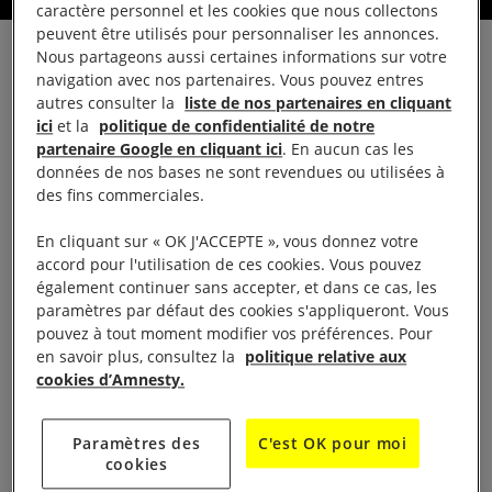
caractère personnel et les cookies que nous collectons
peuvent être utilisés pour personnaliser les annonces.
Nous partageons aussi certaines informations sur votre
navigation avec nos partenaires. Vous pouvez entres
LA VIE DU GROUPE
autres consulter la
liste de nos partenaires en cliquant
ici
et la
politique de confidentialité de notre
partenaire Google en cliquant ici
. En aucun cas les
Présentation
données de nos bases ne sont revendues ou utilisées à
des fins commerciales.
Nous sommes une dizaine de personnes d’horizons
En cliquant sur « OK J'ACCEPTE », vous donnez votre
différents soucieuses de promouvoir les droits
accord pour l'utilisation de ces cookies. Vous pouvez
humains auprès du public, dans les établissements
également continuer sans accepter, et dans ce cas, les
paramètres par défaut des cookies s'appliqueront. Vous
scolaires et lors de soirées débats au cinéma,
pouvez à tout moment modifier vos préférences. Pour
souvent en lien avec d’autres associations locales.
en savoir plus, consultez la
politique relative aux
Nous avons une antenne sur Nontron.
cookies d’Amnesty.
Actions et interventions
Paramètres des
C'est OK pour moi
cookies