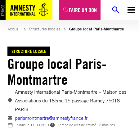
Aller
FAIRE UN DON
au
contenu
Accueil
Structures locales
Groupe local Paris-Montmartre
STRUCTURE LOCALE
Groupe local Paris-
Montmartre
Amnesty International Paris-Montmartre – Maison des
Associations du 18ème 15 passage Ramey 75018
PARIS
parismontmartre@amnestyfrance.fr
Publié le
11.03.2021
Temps de lecture estimé : 2 minutes