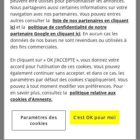
peuvent être utilisés pour personnaliser les annonces.
Nous partageons aussi certaines informations sur votre
navigation avec nos partenaires. Vous pouvez entres
autres consulter la
liste de nos partenaires en cliquant
LA VIE DU GROUPE
ici
et la
politique de confidentialité de notre
partenaire Google en cliquant ici
. En aucun cas les
données de nos bases ne sont revendues ou utilisées à
Présentation
des fins commerciales.
En cliquant sur « OK J'ACCEPTE », vous donnez votre
Le groupe est composé des militants du 19ème
accord pour l'utilisation de ces cookies. Vous pouvez
arrondissement de Paris. Les membres sont d’âge,
également continuer sans accepter, et dans ce cas, les
paramètres par défaut des cookies s'appliqueront. Vous
d’origine géographique et d’horizon professionnel
pouvez à tout moment modifier vos préférences. Pour
très variés.
Nous partageons toutes et tous la
en savoir plus, consultez la
politique relative aux
volonté de défendre les droits humains et de les
cookies d’Amnesty.
faire avancer par nos actions.
Paramètres des
C'est OK pour moi
Réunions le dernierlundi de chaque mois chez un
cookies
membre du groupe.