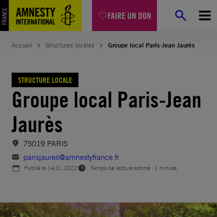
Aller
FAIRE UN DON
au
contenu
Accueil
Structures locales
Groupe local Paris-Jean Jaurès
STRUCTURE LOCALE
Groupe local Paris-Jean
Jaurès
75019 PARIS
parisjaures@amnestyfrance.fr
Publié le
14.01.2022
Temps de lecture estimé : 1 minute