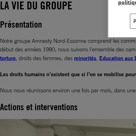
politi
LA VIE DU GROUPE
Présentation
Notre groupe Amnesty Nord-Essonne comprend les communes
début des années 1980, nous suivons l’ensemble des campa
torture
, droits des femmes, des
minorités
,
Education aux 
Les droits humains n’existent que si l’on se mobilise pour 
Nous nous réunissons environ une fois par mois, dans une 
Actions et interventions