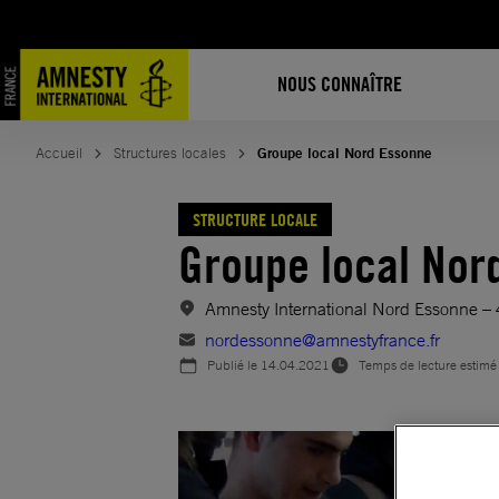
Aller
au
contenu
NOUS CONNAÎTRE
Accueil
Structures locales
Groupe local Nord Essonne
STRUCTURE LOCALE
Groupe local Nor
Amnesty International Nord Essonne 
nordessonne@amnestyfrance.fr
Publié le
14.04.2021
Temps de lecture estimé