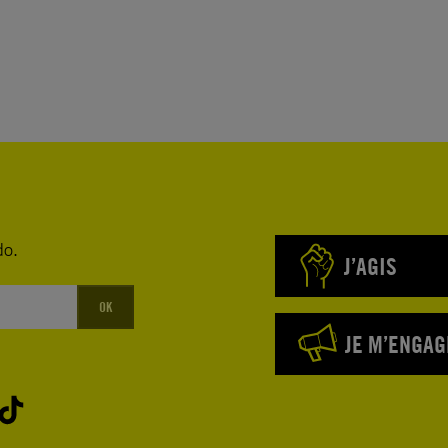
do.
J’AGIS
OK
JE M’ENGAG