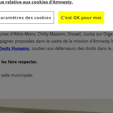
que relative aux cookies d’Amnesty.
Paramètres des cookies
C'est OK pour moi
 d’Athis-Mons, Chilly-Mazarin, Draveil, Juvisy sur Orge
gnes proposées dans le cadre de la mission d’Amnesty Int
Droits Humains
, soutien aux défenseurs des droits dans 
les faire respecter.
salle municipale.