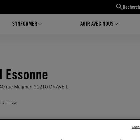
Recherch
S’INFORMER
AGIR AVEC NOUS
d Essonne
– 40 rue Maignan 91210 DRAVEIL
 : 1 minute
Conti