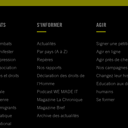
ATS
S'INFORMER
AGIR
ombats
Actualités
Signer une pétit
nifester
Par pays (A à Z)
Agir en ligne
xpression
Repères
Agir près de che
sociation
Nos rapports
Nos campagnes
s et droits
Déclaration des droits de
Changez leur his
l'Homme
Education aux dr
ale
Podcast WE MADE IT
humains
genre
Magazine La Chronique
Se former
 migrants
Magazine Bref
matique
Archive des actualités
ational