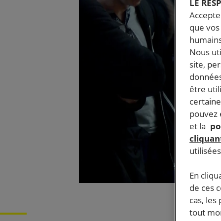
LE RES
Accepter
que vos 
humains
Nous ut
site, pe
données
être uti
certaine
pouvez e
et la
po
cliquant
utilisée
En cliqu
de ces 
cas, les
tout mom