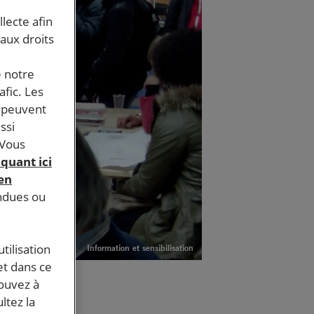
llecte afin
 aux droits
e notre
afic. Les
s peuvent
ssi
 Vous
iquant ici
 en
endues ou
tilisation
Information et sensibilisation
et dans ce
pouvez à
ltez la