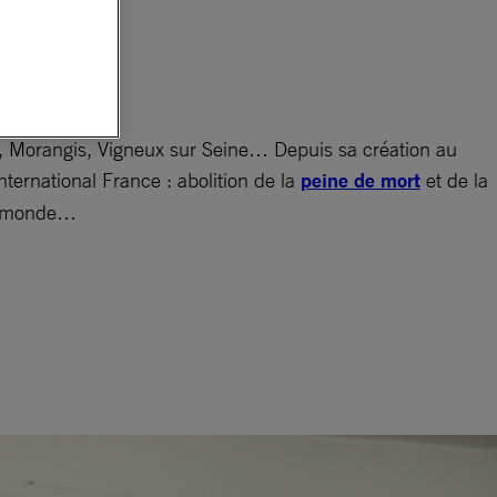
, Morangis, Vigneux sur Seine… Depuis sa création au
ernational France : abolition de la
peine de mort
et de la
le monde…