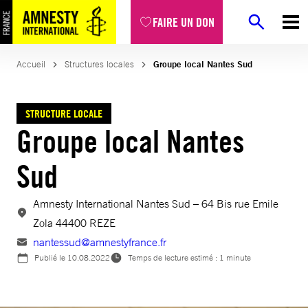
Aller
FAIRE UN DON
au
contenu
Accueil
Structures locales
Groupe local Nantes Sud
STRUCTURE LOCALE
Groupe local Nantes
Sud
Amnesty International Nantes Sud – 64 Bis rue Emile
Zola 44400 REZE
nantessud@amnestyfrance.fr
Publié le
10.08.2022
Temps de lecture estimé : 1 minute