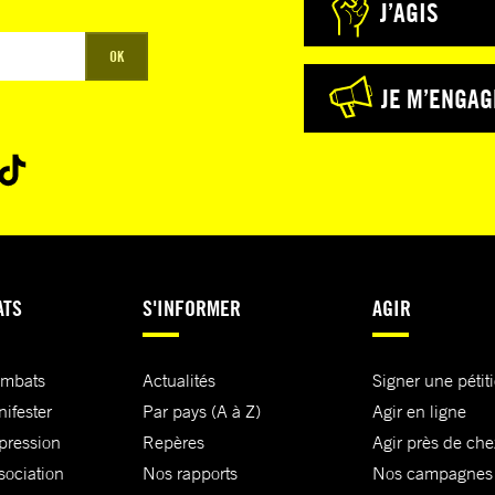
J’AGIS
OK
JE M’ENGAG
ATS
S'INFORMER
AGIR
ombats
Actualités
Signer une pétit
nifester
Par pays (A à Z)
Agir en ligne
xpression
Repères
Agir près de che
sociation
Nos rapports
Nos campagnes