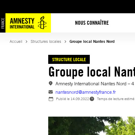
Aller
au
contenu
NOUS CONNAÎTRE
Accueil
Structures locales
Groupe local Nantes Nord
STRUCTURE LOCALE
Groupe local Nan
Amnesty International Nantes Nord – 
nantesnord@amnestyfrance.fr
Publié le
14.09.2022
Temps de lecture estimé