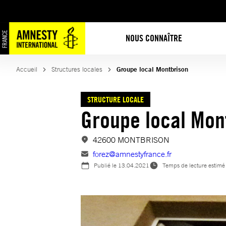
Aller
au
contenu
NOUS CONNAÎTRE
Accueil
Structures locales
Groupe local Montbrison
STRUCTURE LOCALE
Groupe local Mon
42600 MONTBRISON
forez@amnestyfrance.fr
Publié le
13.04.2021
Temps de lecture estimé