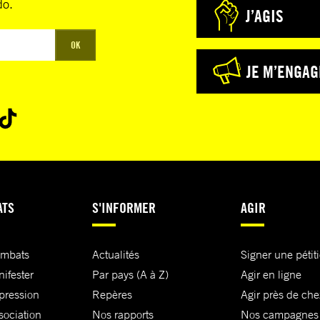
do.
J’AGIS
OK
JE M’ENGAG
ATS
S'INFORMER
AGIR
ombats
Actualités
Signer une pétit
nifester
Par pays (A à Z)
Agir en ligne
xpression
Repères
Agir près de che
sociation
Nos rapports
Nos campagnes