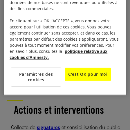
données de nos bases ne sont revendues ou utilisées à
LA VIE DU GROUPE
des fins commerciales.
En cliquant sur « OK J'ACCEPTE », vous donnez votre
Présentation
accord pour l'utilisation de ces cookies. Vous pouvez
également continuer sans accepter, et dans ce cas, les
paramètres par défaut des cookies s'appliqueront. Vous
Fondé en 1987, notre groupe se compose de 8
pouvez à tout moment modifier vos préférences. Pour
membres demeurant à Meaux et dans les environs.
en savoir plus, consultez la
politique relative aux
D’origines sociales et professionnelles diverses, nous
cookies d’Amnesty.
formons une équipe soudée, tournée vers l’action et
la défense des Droits Humains.
Paramètres des
C'est OK pour moi
cookies
Réunions mensuelles le dernier vendredi du mois.
Actions et interventions
– Collecte de
signatures
et sensibilisation du public