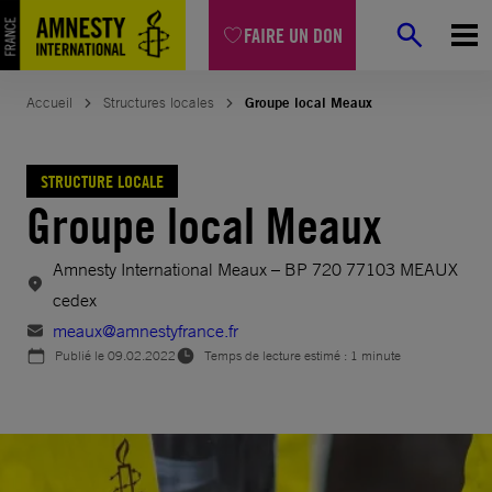
Aller
FAIRE UN DON
au
contenu
Accueil
Structures locales
Groupe local Meaux
STRUCTURE LOCALE
Groupe local Meaux
Amnesty International Meaux – BP 720 77103 MEAUX
cedex
meaux@amnestyfrance.fr
Publié le
09.02.2022
Temps de lecture estimé : 1 minute