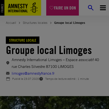
Aller
FAIRE UN DON
au
contenu
Accueil
Structures locales
Groupe local Limoges
STRUCTURE LOCALE
Groupe local Limoges
Amnesty International Limoges – Espace associatif 40
rue Charles Silvestre 87100 LIMOGES
limoges@amnestyfrance.fr
Publié le
23.07.2020
Temps de lecture estimé : 1 minute