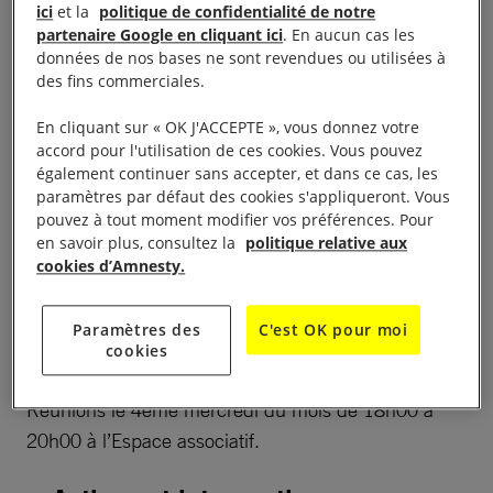
ici
et la
politique de confidentialité de notre
partenaire Google en cliquant ici
. En aucun cas les
LA VIE DU GROUPE
données de nos bases ne sont revendues ou utilisées à
des fins commerciales.
Présentation
En cliquant sur « OK J'ACCEPTE », vous donnez votre
accord pour l'utilisation de ces cookies. Vous pouvez
également continuer sans accepter, et dans ce cas, les
Le groupe de Limoges s’est crée vers le milieu des
paramètres par défaut des cookies s'appliqueront. Vous
pouvez à tout moment modifier vos préférences. Pour
années 70. Aujourd’hui, une quinzaine de
en savoir plus, consultez la
politique relative aux
bénévoles animés des mêmes motivations se
cookies d’Amnesty.
mobilisent pour que chacun puisse jouir de tous les
droits inscrits dans la
Déclaration universelle des
Paramètres des
C'est OK pour moi
droits de l’homme
(DUDH).
cookies
Réunions le 4ème mercredi du mois de 18h00 à
20h00 à l’Espace associatif.