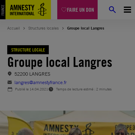
Aller
FAIRE UN DON
au
contenu
Accueil
Structures locales
Groupe local Langres
STRUCTURE LOCALE
Groupe local Langres
52200 LANGRES
langres@amnestyfrance.fr
Publié le
14.04.2021
Temps de lecture estimé : 2 minutes