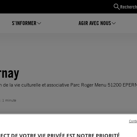
Recherch
S’INFORMER
AGIR AVEC NOUS
rnay
n de la vie culturelle et associative Parc Roger Menu 51200 EPE
 : 1 minute
Conti
PECT DE VOTRE VIE PRIVÉE EST NOTRE PRIORITÉ