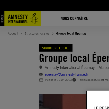
Aller
au
contenu
NOUS CONNAÎTRE
Accueil
Structures locales
Groupe local Épernay
STRUCTURE LOCALE
Groupe local Épe
Amnesty International Épernay – Maiso
epernay@amnestyfrance.fr
Publié le
19.04.2022
Temps de lecture estimé
LE RES