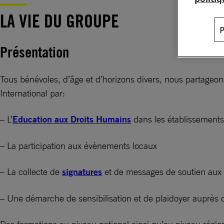
LA VIE DU GROUPE
Présentation
Tous bénévoles, d’âge et d’horizons divers, nous partageo
International par:
– L’
Education aux Droits Humains
dans les établissements
– La participation aux évènements locaux
– La collecte de
signatures
et de messages de soutien aux
– Une démarche de sensibilisation et de plaidoyer auprès 