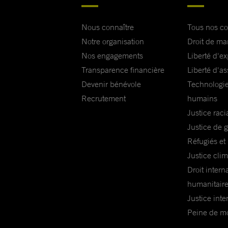
Nous connaître
Tous nos c
Notre organisation
Droit de ma
Nos engagements
Liberté d'e
Transparence financière
Liberté d'as
Devenir bénévole
Technologie
Recrutement
humains
Justice raci
Justice de 
Réfugiés et
Justice cli
Droit intern
humanitair
Justice inte
Peine de mor