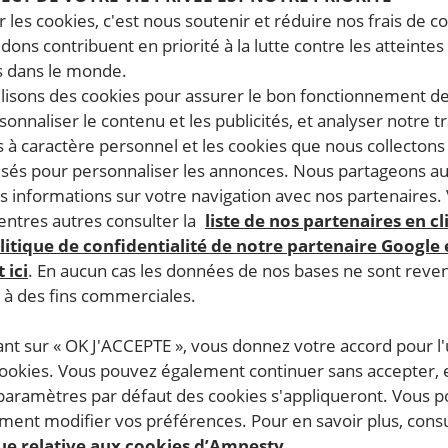
 les cookies, c'est nous soutenir et réduire nos frais de co
dons contribuent en priorité à la lutte contre les atteintes
 dans le monde.
ilisons des cookies pour assurer le bon fonctionnement d
rsonnaliser le contenu et les publicités, et analyser notre tr
 à caractère personnel et les cookies que nous collecton
lisés pour personnaliser les annonces. Nous partageons au
s informations sur votre navigation avec nos partenaires.
ntres autres consulter la
liste de nos partenaires en cl
litique de confidentialité de notre partenaire Google
 ici
. En aucun cas les données de nos bases ne sont rev
s à des fins commerciales.
ant sur « OK J'ACCEPTE », vous donnez votre accord pour l'u
Lâcher
cookies. Vous pouvez également continuer sans accepter, 
 paramètres par défaut des cookies s'appliqueront. Vous 
ent modifier vos préférences. Pour en savoir plus, consu
que relative aux cookies d’Amnesty.