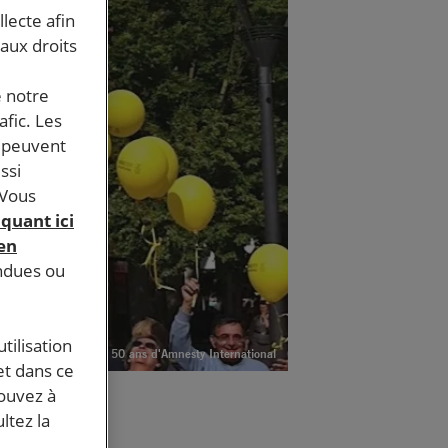
llecte afin
 aux droits
e notre
afic. Les
s peuvent
ssi
 Vous
iquant ici
 en
endues ou
tilisation
 de ballons pour les 50 ans d'Amnesty International
et dans ce
pouvez à
ltez la