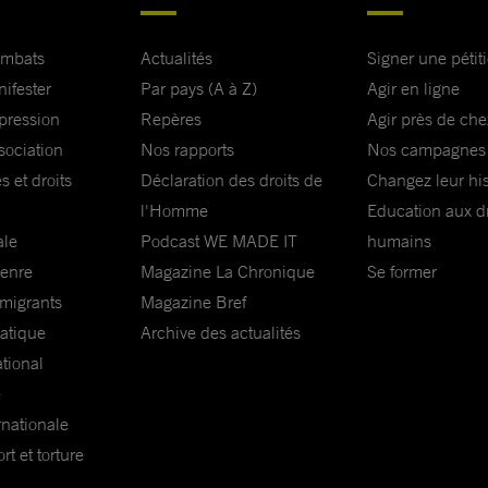
ombats
Actualités
Signer une pétit
nifester
Par pays (A à Z)
Agir en ligne
xpression
Repères
Agir près de che
sociation
Nos rapports
Nos campagnes
s et droits
Déclaration des droits de
Changez leur his
l'Homme
Education aux dr
ale
Podcast WE MADE IT
humains
genre
Magazine La Chronique
Se former
 migrants
Magazine Bref
matique
Archive des actualités
ational
e
rnationale
t et torture