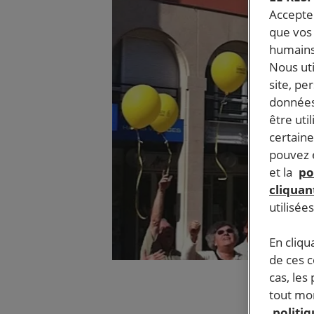
Accepter
que vos 
humains
Nous ut
site, pe
données
être uti
certaine
pouvez e
et la
po
cliquant
utilisée
En cliqu
de ces 
cas, les
tout mom
politi