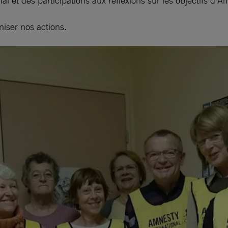
l et des participations aux réflexions sur les objectifs d’A
iser nos actions.