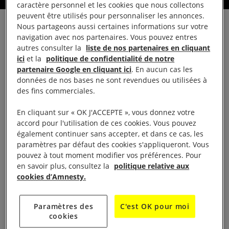
caractère personnel et les cookies que nous collectons
peuvent être utilisés pour personnaliser les annonces.
Nous partageons aussi certaines informations sur votre
navigation avec nos partenaires. Vous pouvez entres
autres consulter la
liste de nos partenaires en cliquant
ici
et la
politique de confidentialité de notre
La vie du groupe
partenaire Google en cliquant ici
. En aucun cas les
données de nos bases ne sont revendues ou utilisées à
des fins commerciales.
Présentation
En cliquant sur « OK J'ACCEPTE », vous donnez votre
accord pour l'utilisation de ces cookies. Vous pouvez
Le groupe, créé le 31 janvier 1985 est composé
également continuer sans accepter, et dans ce cas, les
d’une bonne quinzaine de membres actifs et de
paramètres par défaut des cookies s'appliqueront. Vous
pouvez à tout moment modifier vos préférences. Pour
sympathisants. Il participe activement, chaque
en savoir plus, consultez la
politique relative aux
année, à plusieurs campagnes et actions d’Amnesty
cookies d’Amnesty.
International.
Paramètres des
C'est OK pour moi
Il mène des actions pour la libération de Leonard
cookies
Peltier, Amérindien emprisonné depuis plus de 40