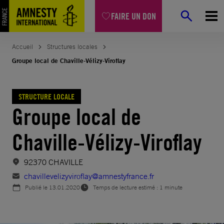
Aller
FAIRE UN DON
au
contenu
Accueil
Structures locales
Groupe local de Chaville-Vélizy-Viroflay
STRUCTURE LOCALE
Groupe local de
Chaville-Vélizy-Viroflay
92370 CHAVILLE
chavillevelizyviroflay@amnestyfrance.fr
Publié le
13.01.2020
Temps de lecture estimé : 1 minute