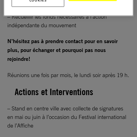
cookies
– Agir pour ces droits
– Recueillir les fonds nécessaires à l’action
indépendante du mouvement
N’hésitez pas à prendre contact pour en savoir
plus, pour échanger et pourquoi pas nous
rejoindre!
Réunions une fois par mois, le lundi soir après 19 h.
Actions et Interventions
– Stand en centre ville avec collecte de signatures
en mai ou juin à l’occasion du Festival international
de l’Affiche