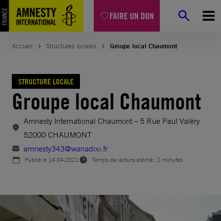
Aller
FAIRE UN DON
au
contenu
Accueil
Structures locales
Groupe local Chaumont
STRUCTURE LOCALE
Groupe local Chaumont
Amnesty International Chaumont – 5 Rue Paul Valéry
52000 CHAUMONT
amnesty343@wanadoo.fr
Publié le
14.04.2021
Temps de lecture estimé : 2 minutes