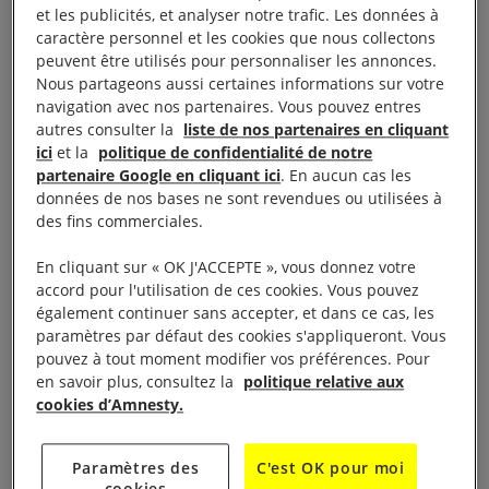
et les publicités, et analyser notre trafic. Les données à
caractère personnel et les cookies que nous collectons
LA VIE DU GROUPE
peuvent être utilisés pour personnaliser les annonces.
Nous partageons aussi certaines informations sur votre
navigation avec nos partenaires. Vous pouvez entres
Présentation
autres consulter la
liste de nos partenaires en cliquant
ici
et la
politique de confidentialité de notre
partenaire Google en cliquant ici
. En aucun cas les
Le groupe de Chaumont a été créé en 1981. Au fil
données de nos bases ne sont revendues ou utilisées à
des fins commerciales.
des années, le nombre des militants du groupe a
oscillé entre trois et quinze, cinq aujourd’hui. Un
En cliquant sur « OK J'ACCEPTE », vous donnez votre
grand nombre de sympathisants venant prêter main
accord pour l'utilisation de ces cookies. Vous pouvez
également continuer sans accepter, et dans ce cas, les
forte pour les actions d’envergure. Le groupe a pour
paramètres par défaut des cookies s'appliqueront. Vous
mission d’agir selon trois axes principaux :
pouvez à tout moment modifier vos préférences. Pour
en savoir plus, consultez la
politique relative aux
– Informer sur les droits humains, ce qu’ils sont,
cookies d’Amnesty.
leurs violations, leurs évolutions
Paramètres des
C'est OK pour moi