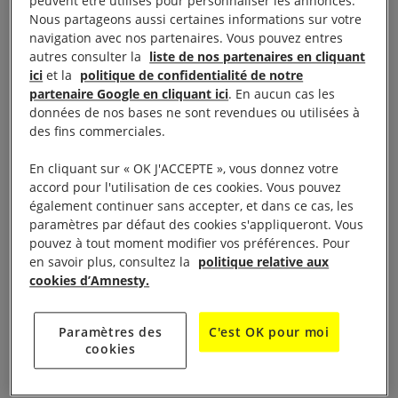
peuvent être utilisés pour personnaliser les annonces.
Nous partageons aussi certaines informations sur votre
navigation avec nos partenaires. Vous pouvez entres
LA VIE DU GROUPE
autres consulter la
liste de nos partenaires en cliquant
ici
et la
politique de confidentialité de notre
partenaire Google en cliquant ici
. En aucun cas les
Présentation
données de nos bases ne sont revendues ou utilisées à
des fins commerciales.
Nous sommes des bénévoles qui oeuvrons pour la
En cliquant sur « OK J'ACCEPTE », vous donnez votre
défense des droits humains et qui espérons un
accord pour l'utilisation de ces cookies. Vous pouvez
également continuer sans accepter, et dans ce cas, les
monde meilleur pour tous.
Notre engagement est
paramètres par défaut des cookies s'appliqueront. Vous
de sensibiliser, éduquer aux droits humains et
pouvez à tout moment modifier vos préférences. Pour
relayer localement auprès du public les campagnes
en savoir plus, consultez la
politique relative aux
cookies d’Amnesty.
nationales et internationales, participer à des
événements locaux, collecter des signatures de
Paramètres des
C'est OK pour moi
soutien aux personnes en danger, intervenir en
cookies
milieu scolaire et universitaire.