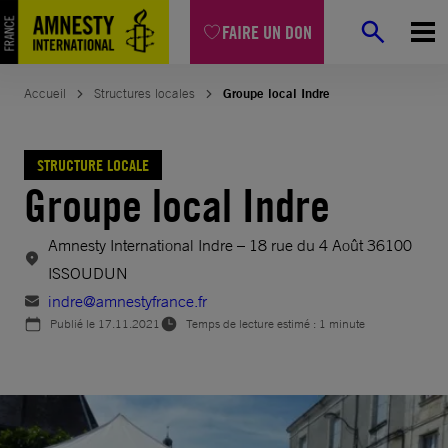
Aller
FAIRE UN DON
au
contenu
Accueil
Structures locales
Groupe local Indre
STRUCTURE LOCALE
Groupe local Indre
Amnesty International Indre – 18 rue du 4 Août 36100
ISSOUDUN
indre@amnestyfrance.fr
Publié le
17.11.2021
Temps de lecture estimé : 1 minute