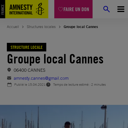
Aller
FAIRE UN DON
au
contenu
Accueil
Structures locales
Groupe local Cannes
STRUCTURE LOCALE
Groupe local Cannes
06400 CANNES
amnesty.cannes@gmail.com
Publié le
15.04.2021
Temps de lecture estimé : 2 minutes