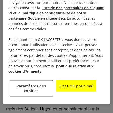
navigation avec nos partenaires. Vous pouvez entres
LA VIE DU GROUPE
autres consulter la
liste de nos partenaires en cliquant
ici
et la
politique de confidentialité de notre
partenaire Google en cliquant ici
. En aucun cas les
Présentation
données de nos bases ne sont revendues ou utilisées à
des fins commerciales.
Le groupe de Cannes est constitué de membres
En cliquant sur « OK J'ACCEPTE », vous donnez votre
âgés de 16 à 84 ans issus de divers horizons. Le
accord pour l'utilisation de ces cookies. Vous pouvez
également continuer sans accepter, et dans ce cas, les
groupe est en contact avec d’autres associations
paramètres par défaut des cookies s'appliqueront. Vous
cannoises : associations cinéphiles, sportives,
pouvez à tout moment modifier vos préférences. Pour
artistiques et ONGs défendant les droits humains
en savoir plus, consultez la
politique relative aux
cookies d’Amnesty.
(LDH, ACAT). Le groupe entretient des liens avec le
cinéma d’art et d’essai Les Arcades et est aussi
Paramètres des
C'est OK pour moi
reconnu par la municipalité. Nous suivons
cookies
particulièrement la situation au Moyen-Orient, la
situation des
refugiés
et nous envoyons chaque
mois des Actions Urgentes principalement sur la