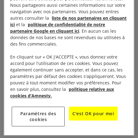
Nous partageons aussi certaines informations sur votre
navigation avec nos partenaires. Vous pouvez entres
LA VIE DU GROUPE
autres consulter la
liste de nos partenaires en cliquant
ici
et la
politique de confidentialité de notre
partenaire Google en cliquant ici
. En aucun cas les
Présentation
données de nos bases ne sont revendues ou utilisées à
des fins commerciales.
Le groupe Amnesty International de Brest est une
En cliquant sur « OK J'ACCEPTE », vous donnez votre
association de militants et sympathisants qui agit
accord pour l'utilisation de ces cookies. Vous pouvez
également continuer sans accepter, et dans ce cas, les
pour le respect des droits humains dans le monde.
paramètres par défaut des cookies s'appliqueront. Vous
pouvez à tout moment modifier vos préférences. Pour
Il participe à la vie du mouvement en suivant les
en savoir plus, consultez la
politique relative aux
cookies d’Amnesty.
formations et en assistant aux Assemblées générales
d’Amnesty International Bretagne et d’Amnesty
International France.
Paramètres des
C'est OK pour moi
cookies
Actions et interventions