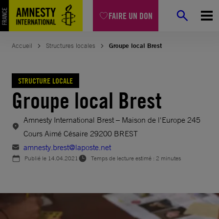
Aller
FAIRE UN DON
au
contenu
Accueil
Structures locales
Groupe local Brest
STRUCTURE LOCALE
Groupe local Brest
Amnesty International Brest – Maison de l'Europe 245
Cours Aimé Césaire 29200 BREST
amnesty.brest@laposte.net
Publié le
14.04.2021
Temps de lecture estimé : 2 minutes