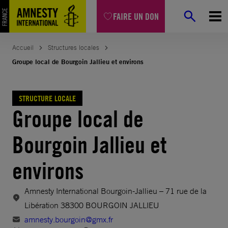
Aller
FAIRE UN DON
au
contenu
Accueil
Structures locales
Groupe local de Bourgoin Jallieu et environs
STRUCTURE LOCALE
Groupe local de
Bourgoin Jallieu et
environs
Amnesty International Bourgoin-Jallieu – 71 rue de la
Libération 38300 BOURGOIN JALLIEU
amnesty.bourgoin@gmx.fr