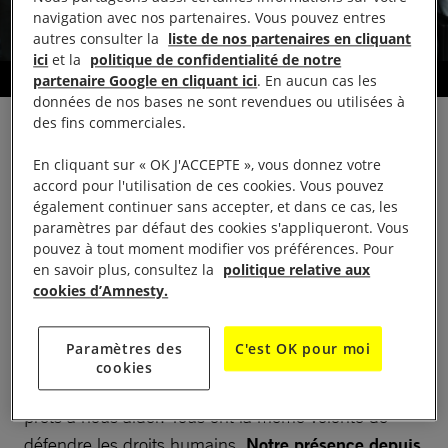
navigation avec nos partenaires. Vous pouvez entres
autres consulter la
liste de nos partenaires en cliquant
ici
et la
politique de confidentialité de notre
Défendre les droits humains
partenaire Google en cliquant ici
. En aucun cas les
données de nos bases ne sont revendues ou utilisées à
des fins commerciales.
En cliquant sur « OK J'ACCEPTE », vous donnez votre
accord pour l'utilisation de ces cookies. Vous pouvez
LA VIE DU GROUPE
également continuer sans accepter, et dans ce cas, les
paramètres par défaut des cookies s'appliqueront. Vous
pouvez à tout moment modifier vos préférences. Pour
Présentation
en savoir plus, consultez la
politique relative aux
cookies d’Amnesty.
Nous sommes une dizaine de membres actifs au
Paramètres des
C'est OK pour moi
sein du groupe, autour duquel gravitent
cookies
sympathisants et membres individuels, toujours
prêts à nous aider. Tous ont la même volonté de
défendre les droits humains.
Notre présence depuis