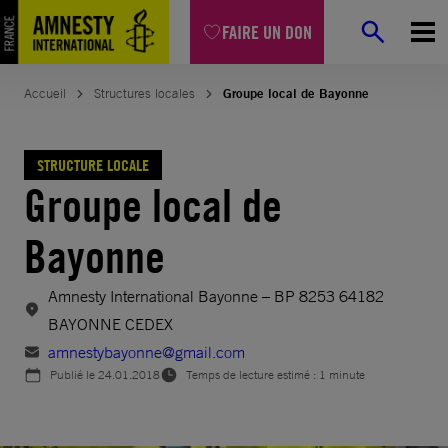
Aller
FAIRE UN DON
au
contenu
Accueil
Structures locales
Groupe local de Bayonne
STRUCTURE LOCALE
Groupe local de
Bayonne
Amnesty International Bayonne – BP 8253 64182
BAYONNE CEDEX
amnestybayonne@gmail.com
Publié le
24.01.2018
Temps de lecture estimé : 1 minute