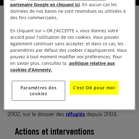
partenaire Google en cliquant ici
. En aucun cas les
données de nos bases ne sont revendues ou utilisées à
des fins commerciales.
En cliquant sur « OK J'ACCEPTE », vous donnez votre
accord pour l'utilisation de ces cookies. Vous pouvez
LA VIE DU GROUPE
également continuer sans accepter, et dans ce cas, les
paramètres par défaut des cookies s'appliqueront. Vous
pouvez à tout moment modifier vos préférences. Pour
Présentation
en savoir plus, consultez la
politique relative aux
cookies d’Amnesty.
Le groupe a 40 ans d’existence cette année. Il
travaille sur le dossier de la
justice internationale
Paramètres des
C'est OK pour moi
cookies
depuis 1998, en partenariat avec la ligue ITEKA de
défense des droits de l’Homme du
Burundi
depuis
2002, sur le dossier des
réfugiés
depuis 2003.
Actions et interventions