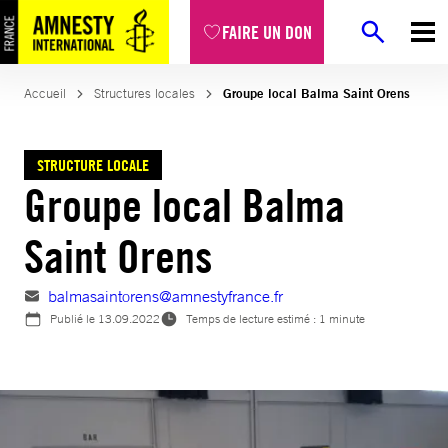
Aller
FAIRE UN DON
au
contenu
Accueil
Structures locales
Groupe local Balma Saint Orens
STRUCTURE LOCALE
Groupe local Balma
Saint Orens
balmasaintorens@amnestyfrance.fr
Publié le
13.09.2022
Temps de lecture estimé : 1 minute