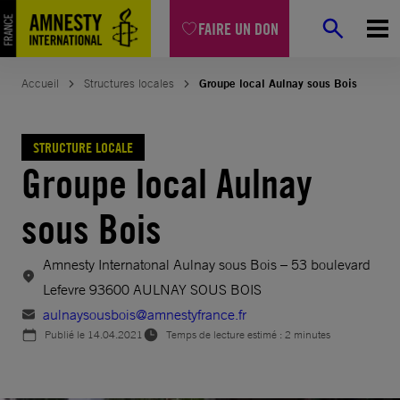
Aller
FAIRE UN DON
au
contenu
Accueil
Structures locales
Groupe local Aulnay sous Bois
STRUCTURE LOCALE
Groupe local Aulnay
sous Bois
Amnesty Internatonal Aulnay sous Bois – 53 boulevard
Lefevre 93600 AULNAY SOUS BOIS
aulnaysousbois@amnestyfrance.fr
Publié le
14.04.2021
Temps de lecture estimé : 2 minutes