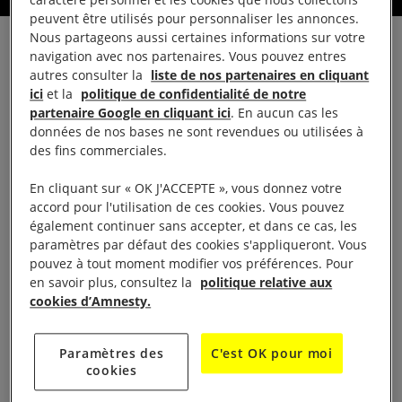
peuvent être utilisés pour personnaliser les annonces.
Nous partageons aussi certaines informations sur votre
navigation avec nos partenaires. Vous pouvez entres
autres consulter la
liste de nos partenaires en cliquant
LA VIE DU GROUPE
ici
et la
politique de confidentialité de notre
partenaire Google en cliquant ici
. En aucun cas les
Présentation
données de nos bases ne sont revendues ou utilisées à
des fins commerciales.
Nous réunissons une douzaine de militants d’Aulnay
En cliquant sur « OK J'ACCEPTE », vous donnez votre
accord pour l'utilisation de ces cookies. Vous pouvez
sous Bois, Le Blanc-Mesnil, Coubron, Drancy,
également continuer sans accepter, et dans ce cas, les
Sevran, Tremblay en France, Vaujours et Villepinte.
paramètres par défaut des cookies s'appliqueront. Vous
De tous âges et de tous horizons, rassemblés par
pouvez à tout moment modifier vos préférences. Pour
en savoir plus, consultez la
politique relative aux
notre volonté de faire plus pour défendre et
cookies d’Amnesty.
promouvoir les droits humains nous partageons un
même goût de l’échange et de la convivialité.
Paramètres des
C'est OK pour moi
cookies
Formations, partage d’expérience, participation à