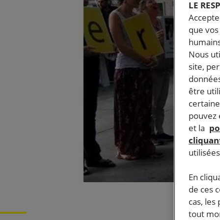
LE RES
Accepter
que vos 
humains
Nous ut
site, pe
données
être uti
certaine
pouvez e
et la
po
cliquant
utilisée
En cliqu
de ces 
cas, les
tout mom