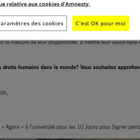
que relative aux cookies d’Amnesty.
Paramètres des cookies
C'est OK pour moi
 mesure de leur disponibilité, à mettre leur savoir-faire e
s droits humains dans le monde? Vous souhaitez approfondi
20h.
 « Agora » à l’université pour les 10 Jours pour Signer pe