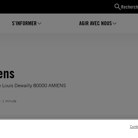
Recherch
S’INFORMER
AGIR AVEC NOUS
ens
ce Louis Dewailly 80000 AMIENS
 : 1 minute
Conti