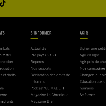
ATS
S'INFORMER
AGIR
ombats
Actualités
Signer une pétit
nifester
Par pays (A à Z)
Agir en ligne
xpression
Repères
Agir près de che
sociation
Nos rapports
Nos campagnes
s et droits
Déclaration des droits de
Changez leur his
l'Homme
Education aux dr
ale
Podcast WE MADE IT
humains
genre
Magazine La Chronique
Se former
 migrants
Magazine Bref