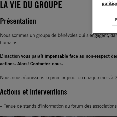
LA VIE DU GROUPE
politi
Présentation
Nous sommes un groupe de bénévoles qui s’engagent, dans la
humains.
L’inaction vous paraît impensable face au non-respect de
actions. Alors! Contactez-nous.
Nous nous réunissons le premier jeudi de chaque mois à 
Actions et Interventions
– Tenue de stands d’information au forum des associations