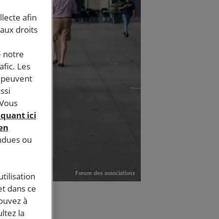
llecte afin
 aux droits
e notre
afic. Les
s peuvent
ssi
 Vous
iquant ici
 en
endues ou
Forum des associations
tilisation
et dans ce
pouvez à
ltez la