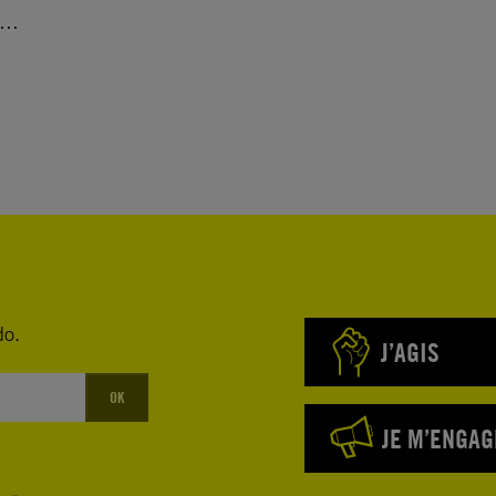
 »…
do.
J’AGIS
OK
JE M’ENGAG