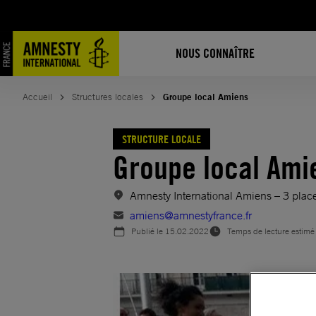
Aller
au
contenu
NOUS CONNAÎTRE
Accueil
Structures locales
Groupe local Amiens
STRUCTURE LOCALE
Groupe local Ami
Amnesty International Amiens – 3 pla
amiens@amnestyfrance.fr
Publié le
15.02.2022
Temps de lecture estimé