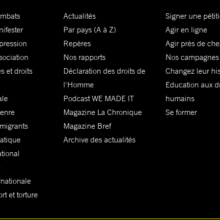
ombats
Actualités
Signer une pétit
nifester
Par pays (A à Z)
Agir en ligne
xpression
Repères
Agir près de che
sociation
Nos rapports
Nos campagnes
s et droits
Déclaration des droits de
Changez leur his
l'Homme
Education aux dr
ale
Podcast WE MADE IT
humains
genre
Magazine La Chronique
Se former
 migrants
Magazine Bref
matique
Archive des actualités
ational
e
rnationale
t et torture