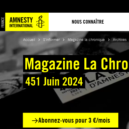
Aller
au
contenu
NOUS CONNAÎTRE
Accueil
S’informer
Magazine la chronique
Archives
Magazine La Chro
451 Juin 2024
Abonnez-vous pour 3 €/mois