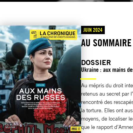
JUIN 2024
AU SOMMAIRE
DOSSIER
Ukraine : aux mains d
Au mépris du droit inter
retenus au secret par 
rencontré des rescapés 
la torture. Elles ont au
moyens, de localiser l
que le rapport d’Amnest