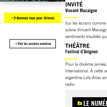
INVITÉ
Vincent Macaigne
Abonnez-vous pour 3€/mois
Sur les écrans comme su
scène Vincent Macaigne
sentiments troublés que
Voir les anciens numéros
THÉÂTRE
Festival d’Avignon
Pour la dixième année, 
International. À cette 
argentine Lola Arias ain
radio.
LE NUMÉ