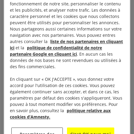
fonctionnement de notre site, personnaliser le contenu
les réseaux sociaux, en interrogeant les revenants,
et les publicités, et analyser notre trafic. Les données à
dans l’espoir de recueillir un signe de vie.
caractère personnel et les cookies que nous collectons
peuvent être utilisés pour personnaliser les annonces.
Nos reporters, Laurène Daycard et Cerise Sudry-Le
Nous partageons aussi certaines informations sur votre
navigation avec nos partenaires. Vous pouvez entres
Dû, ont enquêté en Ukraine, près de Kiev, dans la
autres consulter la
liste de nos partenaires en cliquant
région de Dnipro et de Lviv. Elles ont rencontré des
ici
et la
politique de confidentialité de notre
familles de captifs – civils et militaires –, mais aussi
partenaire Google en cliquant ici
. En aucun cas les
données de nos bases ne sont revendues ou utilisées à
une dizaine de rescapés. Tous déclarent avoir été
des fins commerciales.
torturés.
En cliquant sur « OK J'ACCEPTE », vous donnez votre
accord pour l'utilisation de ces cookies. Vous pouvez
L’après-midi est plutôt calme en ce jour de mars à
également continuer sans accepter, et dans ce cas, les
Kiev, perturbé par une seule alerte aérienne. Mariia
paramètres par défaut des cookies s'appliqueront. Vous
Chernikina regarde son téléphone et vérifie sur
pouvez à tout moment modifier vos préférences. Pour
en savoir plus, consultez la
politique relative aux
Telegram : «
Les missiles balistiques sont les plus
cookies d’Amnesty.
dangereux ! Là, pas de crainte !
», rassure cette
trentenaire. Heureusement, car son immeuble d’une