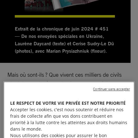
Extrait de la chronique de juin 2024 # 451
— De nos envoyées spéciales en Ukraine,
Laurène Daycard (texte) et Cerise Sudry-Le Dû
(photos), avec Marian Prysiazhniuk (fixeur).
Mais où sont-ils ? Que vivent ces milliers de civils
ukrainiens enlevés par les forces russes ? Ils
Continuer sans accepter
disparaissent du jour au lendemain, sans être
enregistrés ni jugés. Ces questions obsèdent leurs
LE RESPECT DE VOTRE VIE PRIVÉE EST NOTRE PRIORITÉ
familles qui, depuis l’invasion de l’Ukraine par la
Accepter les cookies, c'est nous soutenir et réduire nos
frais de collecte afin que vos dons contribuent en
Russie en février 2022, s’organisent, réclament leur
priorité à la lutte contre les atteintes aux droits humains
retour, manifestent. Elles tentent aussi, avec les
dans le monde.
moyens du bord, de retrouver leur trace en ratissant
Nous utilisons des cookies pour assurer le bon