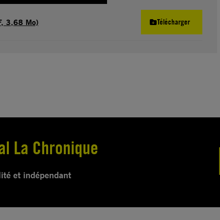
, 3,68 Mo)
Télécharger
al La Chronique
lité et indépendant