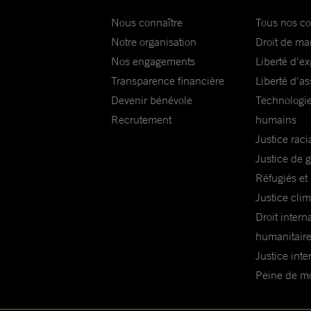
Nous connaître
Tous nos c
Notre organisation
Droit de ma
Nos engagements
Liberté d'e
Transparence financière
Liberté d'as
Devenir bénévole
Technologie
Recrutement
humains
Justice raci
Justice de 
Réfugiés et
Justice cli
Droit intern
humanitair
Justice inte
Peine de mor