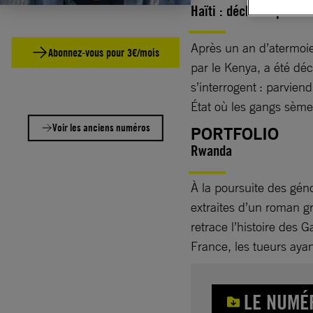
Haïti : déchirée par le
Après un an d’atermoie
Abonnez-vous pour 3€/mois
par le Kenya, a été déc
s’interrogent : parvien
État où les gangs sèmen
Voir les anciens numéros
PORTFOLIO
Rwanda
À la poursuite des génoc
extraites d’un roman g
retrace l’histoire des 
France, les tueurs aya
LE NUMÉ