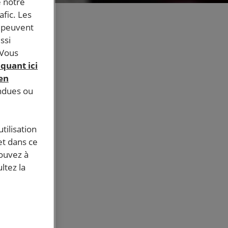
e notre
afic. Les
s peuvent
ssi
 Vous
iquant ici
 en
endues ou
tilisation
et dans ce
pouvez à
ltez la