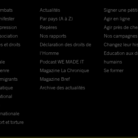
ombats
Actualités
Signer une pétit
nifester
Par pays (A à Z)
Agir en ligne
xpression
Repères
Agir près de che
sociation
Nos rapports
Nos campagnes
s et droits
Déclaration des droits de
Changez leur his
l'Homme
Education aux dr
ale
Podcast WE MADE IT
humains
genre
Magazine La Chronique
Se former
 migrants
Magazine Bref
matique
Archive des actualités
ational
e
rnationale
t et torture