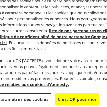
ilisons des cookies pour assurer le bon fonctionnement d
rsonnaliser le contenu et les publicités, et analyser notre tr
 à caractère personnel et les cookies que nous collecton
lisés pour personnaliser les annonces. Nous partageons au
s informations sur votre navigation avec nos partenaires.
ntres autres consulter la
liste de nos partenaires en cl
litique de confidentialité de notre partenaire Google
 ici
. En aucun cas les données de nos bases ne sont rev
s à des fins commerciales.
rmée de l’ombre
ant sur « OK J'ACCEPTE », vous donnez votre accord pour l'u
cookies. Vous pouvez également continuer sans accepter, 
istes s’est rendue en Afghanistan. Depuis la prise de
 paramètres par défaut des cookies s'appliqueront. Vous 
s en 2021, des millions d’Afghanes n’ont plus le droit
ent modifier vos préférences. Pour en savoir plus, consu
parce qu’elles sont femmes. Certaines fréquentent, à leurs
que relative aux cookies d’Amnesty.
écoles clandestines. D’autres fuient au Pakistan en proie à
oup espèrent obtenir un visa et le statut de réfugiée.
Paramètres des cookies
C'est OK pour moi