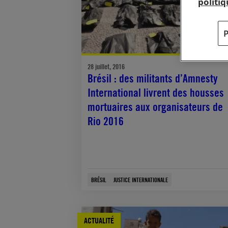
politi
28 juillet, 2016
Brésil : des militants d’Amnesty
International livrent des housses
mortuaires aux organisateurs de
Rio 2016
BRÉSIL
JUSTICE INTERNATIONALE
ACTUALITÉ