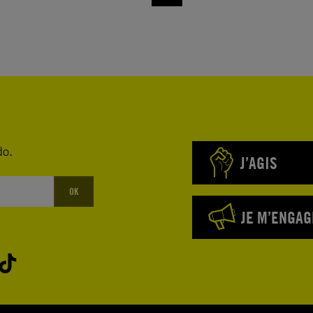
do.
J’AGIS
OK
JE M’ENGAG