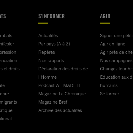
ATS
S'INFORMER
AGIR
ombats
Actualités
Signer une pétit
nifester
Par pays (A à Z)
Agir en ligne
xpression
Repères
Agir près de che
sociation
Nos rapports
Nos campagnes
s et droits
Déclaration des droits de
Changez leur his
l'Homme
Education aux dr
ale
Podcast WE MADE IT
humains
genre
Magazine La Chronique
Se former
 migrants
Magazine Bref
matique
Archive des actualités
ational
e