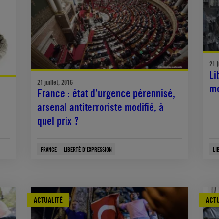
21 j
Li
21 juillet, 2016
mo
France : état d’urgence pérennisé,
n
arsenal antiterroriste modifié, à
quel prix ?
FRANCE
LIBERTÉ D'EXPRESSION
LI
ACTUALITÉ
ACTU