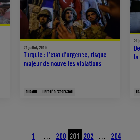
21 j
De
21 juillet, 2016
Turquie : l’état d’urgence, risque
la
majeur de nouvelles violations
TURQUIE
LIBERTÉ D'EXPRESSION
FR
1
…
200
201
202
…
204