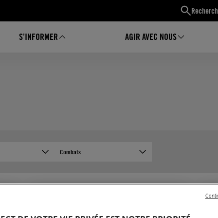
Recherch
S’INFORMER
AGIR AVEC NOUS
Combats
Conti
ACTUALITÉ
ACTU