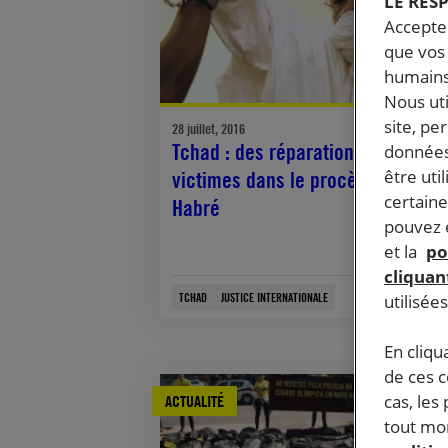
LE RES
Accepter
que vos 
humains
Nous ut
site, pe
28 juillet, 2016
Tchad : des réparations pour les
données
être uti
victimes dans le procès de Hissè
certaine
Habré
pouvez e
et la
po
cliquant
TCHAD
JUSTICE INTERNATIONALE
utilisée
En cliqu
de ces 
cas, les
ACTUALITÉ
tout mom