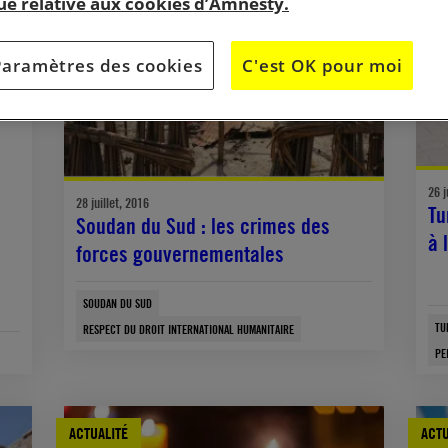
que relative aux cookies d’Amnesty.
Paramètres des cookies
C'est OK pour moi
26 j
28 juillet, 2016
Tu
Soudan du Sud : les crimes des
à 
forces gouvernementales
SOUDAN DU SUD
TU
RESPECT DU DROIT INTERNATIONAL HUMANITAIRE
PE
ACTUALITÉ
ACTU