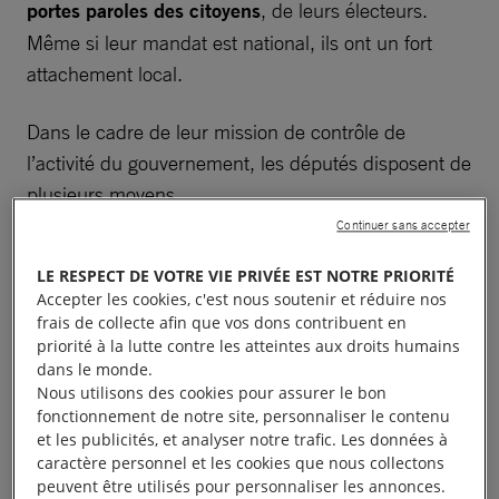
portes paroles des citoyens
, de leurs électeurs.
Même si leur mandat est national, ils ont un fort
attachement local.
Dans le cadre de leur mission de contrôle de
l’activité du gouvernement, les députés disposent de
plusieurs moyens.
Continuer sans accepter
Ils peuvent
poser différents types de questions sur
LE RESPECT DE VOTRE VIE PRIVÉE EST NOTRE PRIORITÉ
tout sujet de politique locale, nationale,
Accepter les cookies, c'est nous soutenir et réduire nos
internationale à un ministre ou au gouvernement
:
frais de collecte afin que vos dons contribuent en
priorité à la lutte contre les atteintes aux droits humains
questions écrites, questions orales avec ou sans
dans le monde.
débat, questions d’actualité. Les questions orales,
Nous utilisons des cookies pour assurer le bon
qui sont retransmises sur certaines chaînes
fonctionnement de notre site, personnaliser le contenu
et les publicités, et analyser notre trafic. Les données à
télévisées, bénéficient d’un impact médiatique
caractère personnel et les cookies que nous collectons
immédiat. Il s’agit d’un temps fort de l’actualité
peuvent être utilisés pour personnaliser les annonces.