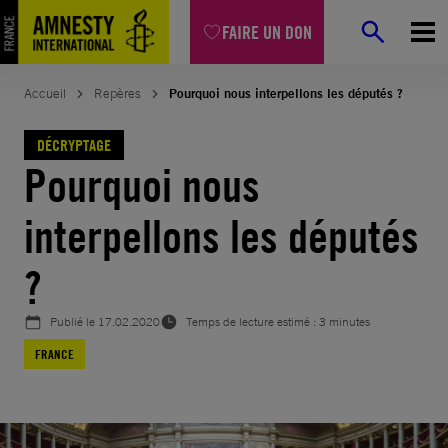
Aller
FAIRE UN DON
au
contenu
Accueil
Repères
Pourquoi nous interpellons les députés ?
DÉCRYPTAGE
Pourquoi nous
interpellons les députés
?
Publié le
17.02.2020
Temps de lecture estimé : 3 minutes
FRANCE