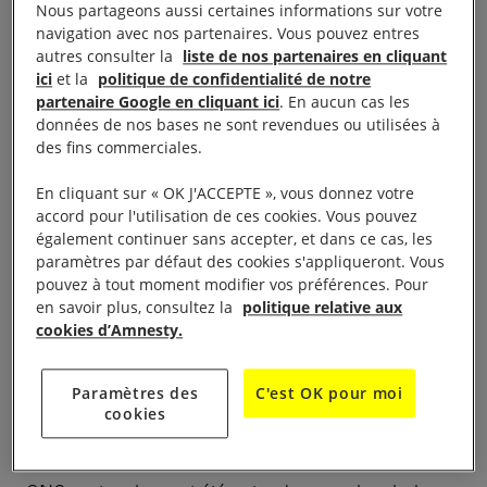
parlementaire. Le principe des questions est
Nous partageons aussi certaines informations sur votre
navigation avec nos partenaires. Vous pouvez entres
d’obtenir des éclaircissements sur des points
autres consulter la
liste de nos partenaires en cliquant
particuliers, soit de faire préciser un aspect de la
ici
et la
politique de confidentialité de notre
politique du Gouvernement. Les députés ont y eu
partenaire Google en cliquant ici
. En aucun cas les
données de nos bases ne sont revendues ou utilisées à
fréquemment recours
au sujet des transferts
des fins commerciales.
d’armes de la France à la coalition militaire engagée
au Yémen.
En cliquant sur « OK J'ACCEPTE », vous donnez votre
accord pour l'utilisation de ces cookies. Vous pouvez
également continuer sans accepter, et dans ce cas, les
Les députés peuvent aussi
mettre en place des
paramètres par défaut des cookies s'appliqueront. Vous
missions d’information
comme celle sur le contrôle
pouvez à tout moment modifier vos préférences. Pour
des exportations d’armement créé par la
en savoir plus, consultez la
politique relative aux
cookies d’Amnesty.
commission des affaires étrangères de l’assemblée
nationale au second semestre 2018. e type de
Paramètres des
C'est OK pour moi
mission vise à faire le point sur l’action conduite par
cookies
l’État dans un domaine particulier et de suggérer
des mesures d’amélioration. Notre ONG et d’autres