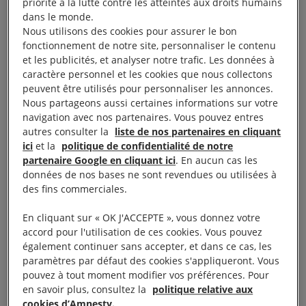
priorité à la lutte contre les atteintes aux droits humains
— sont mariés avant l’âge de 18 ans, et même
dans le monde.
Nous utilisons des cookies pour assurer le bon
souvent avant l’âge de 11 ans. Le partenaire qu’on
fonctionnement de notre site, personnaliser le contenu
leur impose est parfois beaucoup plus âgé qu’eux.
et les publicités, et analyser notre trafic. Les données à
Cette pratique est fréquente en Afrique de l’Ouest et
caractère personnel et les cookies que nous collectons
peuvent être utilisés pour personnaliser les annonces.
notamment au
Burkina Faso
où plus de la moitié
Nous partageons aussi certaines informations sur votre
des filles sont mariées avant l’âge de 18 ans.
navigation avec nos partenaires. Vous pouvez entres
autres consulter la
liste de nos partenaires en cliquant
La suite logique de ces mariages est la grossesse,
ici
et la
politique de confidentialité de notre
partenaire Google en cliquant ici
. En aucun cas les
souvent forcée elle aussi : la femme mariée doit faire
données de nos bases ne sont revendues ou utilisées à
autant d’enfants que le souhaite son mari, même si
des fins commerciales.
cela induit des des risques en raison de son jeune
En cliquant sur « OK J'ACCEPTE », vous donnez votre
âge. Les mariages forcés sont pourtant interdits par
accord pour l'utilisation de ces cookies. Vous pouvez
la constitution du pays et par le droit international,
également continuer sans accepter, et dans ce cas, les
mais les autorités peinent à mettre en œuvre cette
paramètres par défaut des cookies s'appliqueront. Vous
pouvez à tout moment modifier vos préférences. Pour
interdiction. Des moyens légaux existent donc pour
en savoir plus, consultez la
politique relative aux
mettre fin à ces violations d’un droit humain
cookies d’Amnesty.