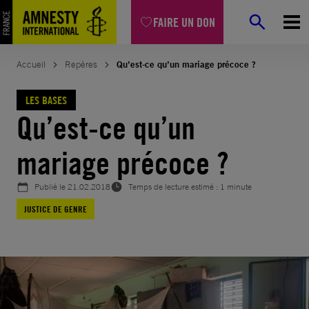
Aller
FAIRE UN DON
au
contenu
Accueil
Repères
Qu’est-ce qu’un mariage précoce ?
LES BASES
Qu’est-ce qu’un
mariage précoce ?
Publié le
21.02.2018
Temps de lecture estimé : 1 minute
JUSTICE DE GENRE