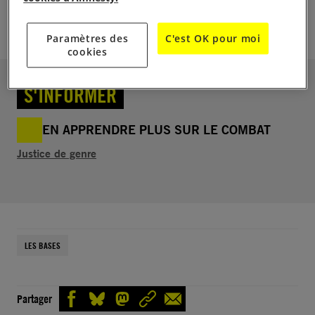
fondamental : la liberté de disposer de son corps et
de sa propre vie.
Paramètres des
C'est OK pour moi
cookies
S'INFORMER
EN APPRENDRE PLUS SUR LE COMBAT
Justice de genre
LES BASES
Partager