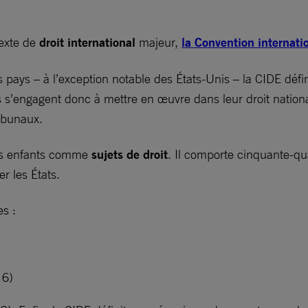
texte de
droit international
majeur,
la Convention internati
pays – à l’exception notable des États-Unis – la CIDE définit
es s’engagent donc à mettre en œuvre dans leur droit nation
tribunaux.
 les enfants comme
sujets de droit
. Il comporte cinquante-qua
er les États.
es :
e 6)