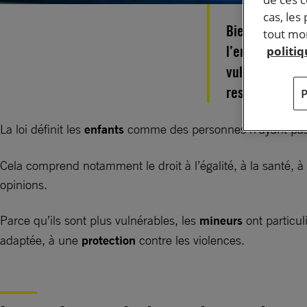
cas, les
Bien qu’ils soi
tout mom
l’enfant reste
politi
vulnérabilité, 
respect de leu
La loi définit les
enfants
comme des personnes n’ayant pas a
Cela comprend notamment le droit à l’égalité, à la santé, à 
opinions.
Parce qu’ils sont plus vulnérables, les
mineurs
ont particu
adaptée, à une
protection
contre les violences.