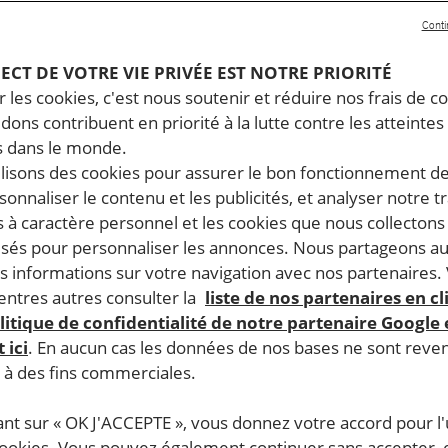
Conti
PECT DE VOTRE VIE PRIVÉE EST NOTRE PRIORITÉ
 les cookies, c'est nous soutenir et réduire nos frais de co
dons contribuent en priorité à la lutte contre les atteintes
 dans le monde.
ilisons des cookies pour assurer le bon fonctionnement d
rsonnaliser le contenu et les publicités, et analyser notre tr
 à caractère personnel et les cookies que nous collecton
lisés pour personnaliser les annonces. Nous partageons au
s informations sur votre navigation avec nos partenaires.
ntres autres consulter la
liste de nos partenaires en cl
litique de confidentialité de notre partenaire Google
 ici
. En aucun cas les données de nos bases ne sont rev
s à des fins commerciales.
ant sur « OK J'ACCEPTE », vous donnez votre accord pour l'u
cookies. Vous pouvez également continuer sans accepter, 