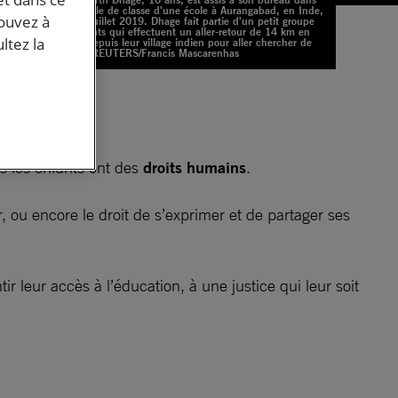
une salle de classe d'une école à Aurangabad, en Inde,
pouvez à
le 18 juillet 2019. Dhage fait partie d'un petit groupe
d'enfants qui effectuent un aller-retour de 14 km en
ltez la
train depuis leur village indien pour aller chercher de
l'eau. REUTERS/Francis Mascarenhas
r
s les enfants ont des
droits humains
.
, ou encore le droit de s’exprimer et de partager ses
ir leur accès à l’éducation, à une justice qui leur soit