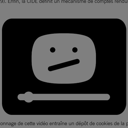
et 29). Enfin, la CIDE définit un mécanisme de comptes rendu
ionnage de cette vidéo entraîne un dépôt de cookies de la 