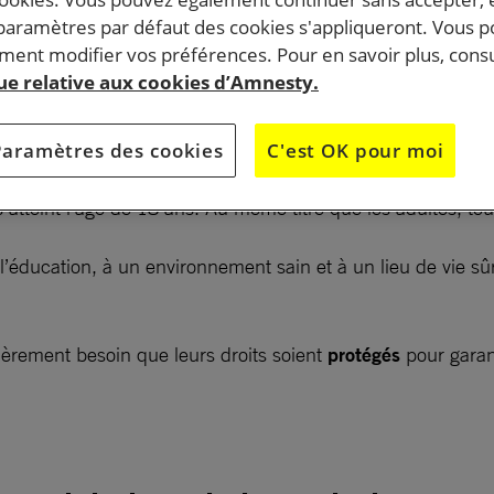
 paramètres par défaut des cookies s'appliqueront. Vous 
ent consacrés par le droit international, les droits de
ent modifier vos préférences. Pour en savoir plus, consu
nt largement bafoués partout dans le monde. Face à leu
que relative aux cookies d’Amnesty.
il est urgent de les protéger et de mieux garantir le
rs droits.
Paramètres des cookies
C'est OK pour moi
tteint l’âge de 18 ans. Au même titre que les adultes, tou
l’éducation, à un environnement sain et à un lieu de vie sûr
lièrement besoin que leurs droits soient
protégés
pour garant