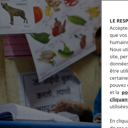
LE RES
Accepter
que vos 
humains
Nous ut
site, pe
données
être uti
certaine
pouvez e
et la
po
cliquant
utilisée
En cliqu
de ces 