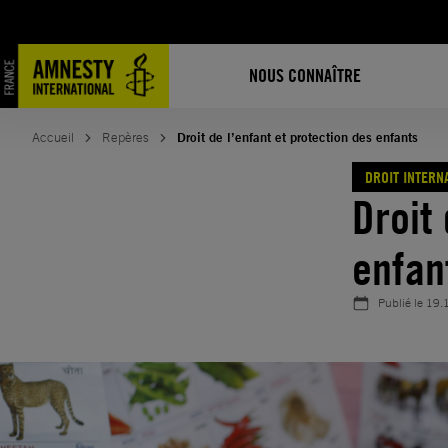
Aller
au
contenu
NOUS CONNAÎTRE
Accueil
Repères
Droit de l’enfant et protection des enfants
DROIT INTERN
Droit 
enfan
Publié le
19.