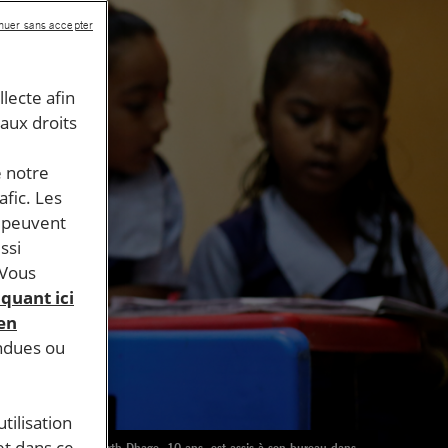
nuer sans accepter
llecte afin
 aux droits
e notre
afic. Les
s peuvent
ssi
 Vous
iquant ici
 en
endues ou
tilisation
et dans ce
Siddharth Dhage, 10 ans, est assis à son bureau dans