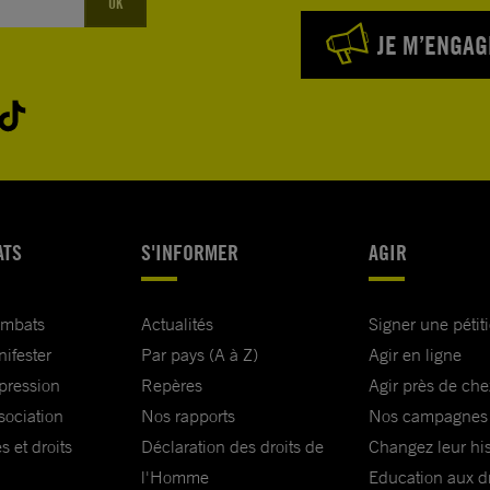
OK
JE M’ENGAG
ATS
S'INFORMER
AGIR
ombats
Actualités
Signer une pétit
nifester
Par pays (A à Z)
Agir en ligne
xpression
Repères
Agir près de che
sociation
Nos rapports
Nos campagnes
s et droits
Déclaration des droits de
Changez leur his
l'Homme
Education aux dr