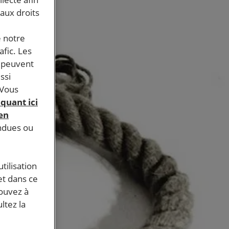
 aux droits
e notre
afic. Les
s peuvent
ssi
 Vous
iquant ici
 en
endues ou
tilisation
et dans ce
pouvez à
ltez la