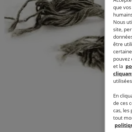
que vos 
humains
Nous ut
site, pe
données
être uti
certaine
pouvez e
et la
po
cliquant
utilisée
En cliqu
de ces 
cas, les
tout mom
politi