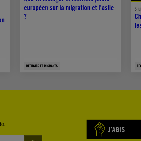
européen sur la migration et l’asile
5 ju
?
Ch
on
le
RÉFUGIÉS ET MIGRANTS
TE
do.
J’AGIS