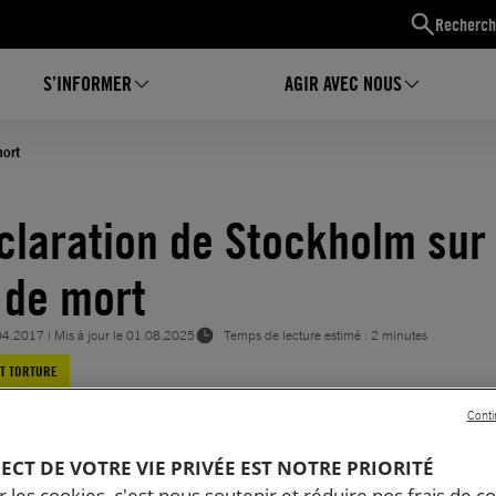
Recherch
S’INFORMER
AGIR AVEC NOUS
ort
claration de Stockholm sur 
 de mort
04.2017
| Mis à jour le
01.08.2025
Temps de lecture estimé : 2 minutes
ET TORTURE
Conti
PECT DE VOTRE VIE PRIVÉE EST NOTRE PRIORITÉ
 les cookies, c'est nous soutenir et réduire nos frais de co