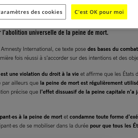
Paramètres des cookies
C'est OK pour moi
n de Stockholm du 11 décembre 1977 est le texte
 l’abolition universelle de la peine de mort.
r Amnesty International, ce texte pose
des bases du combat
emière fois réussi à s’accorder sur des intentions et des ob
est une violation du droit à la vie
et affirme que les États 
e par ailleurs que
la peine de mort est régulièrement utilisé
ation précise que
l’effet dissuasif de la peine capitale n’a
ipant·es à la peine de mort
et
condamne toute forme d’exé
cipant·es de se mobiliser dans la durée
pour que tous les É