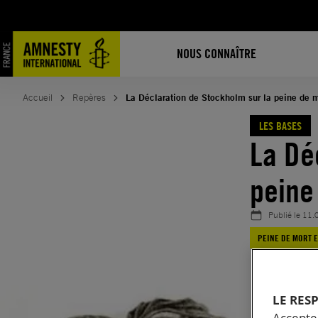
Aller
au
contenu
NOUS CONNAÎTRE
Accueil
Repères
La Déclaration de Stockholm sur la peine de m
LES BASES
La Dé
peine
Publié le
11.
PEINE DE MORT 
LE RES
Accepter