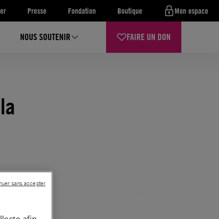
er
Presse
Fondation
Boutique
Mon espace
NOUS SOUTENIR
FAIRE UN DON
la
nuer sans accepter
llecte afin