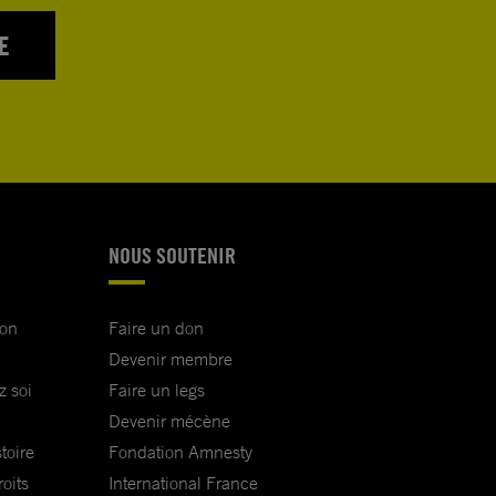
E
NOUS SOUTENIR
ion
Faire un don
Devenir membre
z soi
Faire un legs
Devenir mécène
toire
Fondation Amnesty
oits
International France