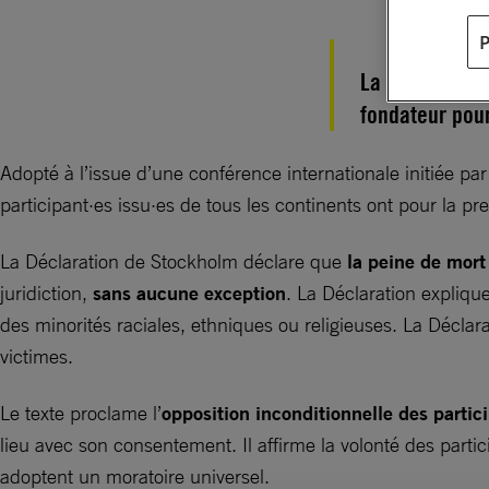
La Déclaratio
fondateur pour
Adopté à l’issue d’une conférence internationale initiée pa
participant·es issu·es de tous les continents ont pour la pr
La Déclaration de Stockholm déclare que
la peine de mort 
juridiction,
sans aucune exception
. La Déclaration expliqu
des minorités raciales, ethniques ou religieuses. La Déclar
victimes.
Le texte proclame l’
opposition inconditionnelle des partic
lieu avec son consentement. Il affirme la volonté des parti
adoptent un moratoire universel.