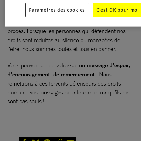
l’objet d’accusations absurdes de « terrorisme »
Paramètres des cookies
C'est OK pour moi
alors même qu’aucun élément de preuve crédible
n’a été présenté au cours des dix audiences de leur
procès.
Lorsque les personnes qui défendent nos
droits sont réduites au silence ou menacées de
l’être, nous sommes toutes et tous en danger.
Vous pouvez ici leur adresser
un message d’espoir,
d’encouragement, de remerciement
! Nous
remettrons à ces fervents défenseurs des droits
humains vos messages pour leur montrer qu’ils ne
sont pas seuls !