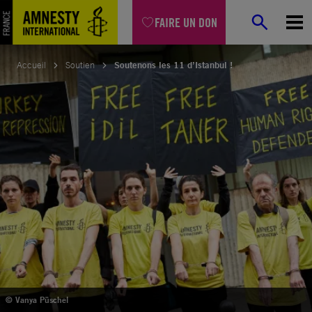
Aller
FAIRE UN DON
au
contenu
Accueil
Soutien
Soutenons les 11 d’Istanbul !
© Vanya Püschel