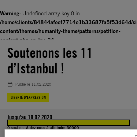
Warning
: Undefined array key 0 in
/home/clients/84844afeef7714e1b33687fa5f53d64d/sit
content/themes/humanity-theme/patterns/petition-
content.php
on line
24
Soutenons les 11
Warning
: Trying to access array offset on null in
d’Istanbul !
/home/clients/84844afeef7714e1b33687fa5f53d64d/sit
content/themes/humanity-theme/patterns/petition-
content.php
on line
24
Publié le
11.02.2020
LIBERTÉ D'EXPRESSION
Jusqu'au 18.02.2020
0
soutien.
Aidez-nous à atteindre 30000
C