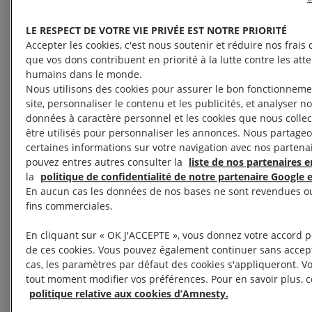
Mise à jour du 19/02/2020 :
Après une journée
LE RESPECT DE VOTRE VIE PRIVÉE EST NOTRE PRIORITÉ
Accepter les cookies, c'est nous soutenir et réduire nos frais d
d’audience, le verdict est renvoyé au 3 avril. Nous
que vos dons contribuent en priorité à la lutte contre les atte
restons mobilisés pour que justice soit faite !
humains dans le monde.
Nous utilisons des cookies pour assurer le bon fonctionneme
site, personnaliser le contenu et les publicités, et analyser not
Le 19 février, plus de deux ans après leur
données à caractère personnel et les cookies que nous colle
arrestation, le tribunal rendra sa décision quant
être utilisés pour personnaliser les annonces. Nous partageo
certaines informations sur votre navigation avec nos partena
aux accusations dont font l’objet 11 militants des
pouvez entres autres consulter la
liste de nos partenaires en
droits humains, passibles d’une peine de prison
la
politique de confidentialité de notre partenaire Google e
pouvant aller jusqu’à 15 ans.
En aucun cas les données de nos bases ne sont revendues ou
fins commerciales.
Une chose est sûre : ces personnes sont
En cliquant sur « OK J'ACCEPTE », vous donnez votre accord po
innocentes et n’ont rien fait de mal.
de ces cookies. Vous pouvez également continuer sans accept
cas, les paramètres par défaut des cookies s'appliqueront. V
tout moment modifier vos préférences. Pour en savoir plus, c
Les 11 d’Istanbul dédient leurs vies à la défense des
politique relative aux cookies d’Amnesty.
droits humains en Turquie et pourtant elles font