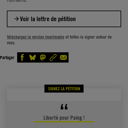
Voir la lettre de pétition
Madame Aung San Suu Kyi,
Téléchargez la version imprimable
et faites-la signer autour de
vous.
Peacock Generation est un groupe de jeunes
connu pour ses représentations de thangyat,
Partager
un art traditionnel du Myanmar qui mêle
poésie, comédie, danse et musique pour
aborder des questions sociales. En 2019,
Paing Phyo Min, 23 ans, et d’autres membres
SIGNEZ LA PÉTITION
du groupe ont joué des pièces où ils
critiquaient l’armée. Pour avoir librement
exprimé ses opinions par la poésie, Paing
Liberté pour Paing !
Phyo Min purge actuellement une peine de six