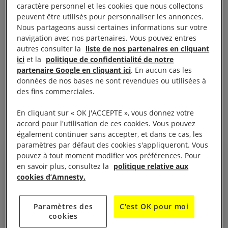
d’autres membres du groupe ont joué des pièces où
caractère personnel et les cookies que nous collectons
peuvent être utilisés pour personnaliser les annonces.
ils critiquaient l’armée. Pour avoir librement exprimé
Nous partageons aussi certaines informations sur votre
ses opinions par la poésie, Paing Phyo Min purge
navigation avec nos partenaires. Vous pouvez entres
actuellement une peine de six ans
autres consulter la
liste de nos partenaires en cliquant
ici
et la
politique de confidentialité de notre
d’emprisonnement dans une prison surpeuplée.
partenaire Google en cliquant ici
. En aucun cas les
données de nos bases ne sont revendues ou utilisées à
Cet art de la scène ne représente pas un danger
des fins commerciales.
pour la société. C’est une forme d’expression qui
En cliquant sur « OK J'ACCEPTE », vous donnez votre
doit être garantie !
accord pour l'utilisation de ces cookies. Vous pouvez
également continuer sans accepter, et dans ce cas, les
paramètres par défaut des cookies s'appliqueront. Vous
pouvez à tout moment modifier vos préférences. Pour
en savoir plus, consultez la
politique relative aux
cookies d’Amnesty.
Le thangyat est un symbole de la
démocratie au Myanmar
Paramètres des
C'est OK pour moi
cookies
Paing Phyo Min