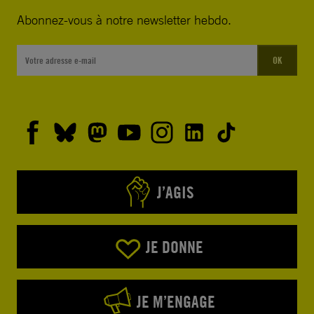
Abonnez-vous à notre newsletter hebdo.
Abroger ou modifier les lois
qui restreignent la liberté
d’expression, y compris
OK
l’article 505 du Code pénal
et l’article 66 de la loi sur
les télécommunications,
pour les rendre conformes
aux normes internationales
en matière de droits
humains.
J’AGIS
JE DONNE
JE M’ENGAGE