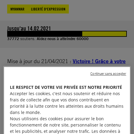
MYANMAR
LIBERTÉ D'EXPRESSION
Jusqu'au 14.02.2021
37772
soutiens.
Aidez-nous à atteindre 60000
Mise à jour du 21/04/2021 :
Victoire ! Grâce à votre
mobilisation, Paing Phyo Min, jeune artise de 23
Continuer sans accepter
ans a été libéré !
LE RESPECT DE VOTRE VIE PRIVÉE EST NOTRE PRIORITÉ
Accepter les cookies, c'est nous soutenir et réduire nos
Peacock Generation est un groupe de jeunes connu
frais de collecte afin que vos dons contribuent en
pour ses représentations de thangyat, un art
priorité à la lutte contre les atteintes aux droits humains
traditionnel du Myanmar qui mêle poésie, comédie,
dans le monde.
Nous utilisons des cookies pour assurer le bon
danse et musique pour aborder des questions
fonctionnement de notre site, personnaliser le contenu
sociales. En 2019, Paing Phyo Min, 23 ans, et
et les publicités, et analyser notre trafic. Les données à