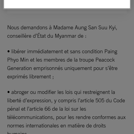
Nous demandons à Madame Aung San Suu Kyi,
conseillère d’État du Myanmar de :
• libérer immédiatement et sans condition Paing
Phyo Min et les membres de la troupe Peacock
Generation emprisonnés uniquement pour s’être
exprimés librement ;
• abroger ou modifier les lois qui restreignent la
liberté d’expression, y compris l’article 505 du Code
pénal et l’article 66 de la loi sur les
télécommunications, pour les rendre conformes aux
normes internationales en matière de droits
humains.