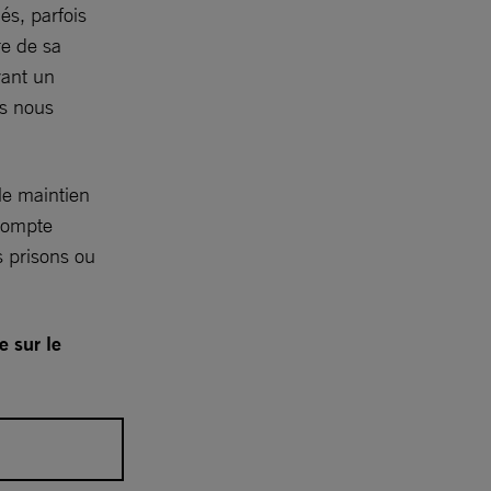
és, parfois
re de sa
vant un
ns nous
 le maintien
 compte
s prisons ou
e sur le