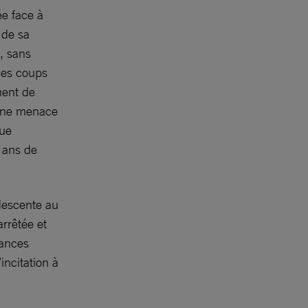
ée face à
 de sa
, sans
des coups
ment de
ucune menace
que
0 ans de
 descente au
arrêtée et
tances
incitation à