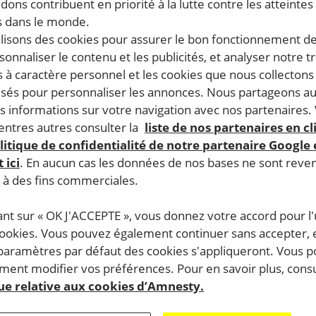
dons contribuent en priorité à la lutte contre les atteintes
 dans le monde.
ilisons des cookies pour assurer le bon fonctionnement d
rsonnaliser le contenu et les publicités, et analyser notre tr
SIGNEZ LA PÉTITION
 à caractère personnel et les cookies que nous collecton
lisés pour personnaliser les annonces. Nous partageons au
Monsieur Le Premier ministre Be
s informations sur votre navigation avec nos partenaires.
Netanyahou,
ntres autres consulter la
liste de nos partenaires en cl
relâchée
litique de confidentialité de notre partenaire Google
 ici
. En aucun cas les données de nos bases ne sont rev
les mineurs palestiniens ne doivent plus fa
s à des fins commerciales.
de détention !
 condamnée
ant sur « OK J'ACCEPTE », vous donnez votre accord pour l'u
cookies. Vous pouvez également continuer sans accepter, 
 paramètres par défaut des cookies s'appliqueront. Vous 
 d’Ahed
Cette pétition est
terminée
, merci pour vo
ent modifier vos préférences. Pour en savoir plus, consu
soutien.
que relative aux cookies d’Amnesty.
st
N’hésitez pas à signer une des autres pét