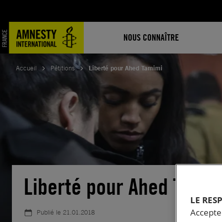
Aller
au
contenu
NOUS CONNAÎTRE
Accueil
Pétitions
Liberté pour Ahed Tamimi
Liberté pour Ahed Tamim
LE RES
Accepter
Publié le
21.01.2018