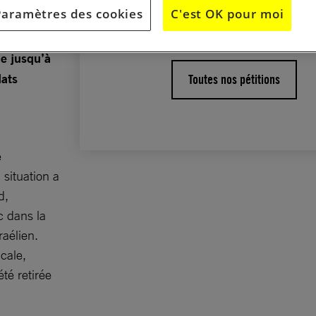
Paramètres des cookies
C'est OK pour moi
disponibles.
. Depuis
tion
ue jusqu’à
dats
Toutes nos pétitions
e
 situation a
d,
 dans la
raélien.
cale,
té retirée