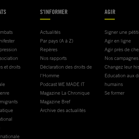
t à laquelle
ATS
S'INFORMER
AGIR
on ou
ernier
ombats
Actualités
Signer une pétit
.
nifester
Par pays (A à Z)
Agir en ligne
xpression
Repères
Agir près de che
fs délais
sociation
Nos rapports
Nos campagnes
s et droits
Déclaration des droits de
Changez leur his
l'Homme
Education aux dr
qui se
ale
Podcast WE MADE IT
humains
israéliens.
genre
Magazine La Chronique
Se former
palestiniens
 migrants
Magazine Bref
matique
Archive des actualités
ational
rrêtés des
e
naces à
rnationale