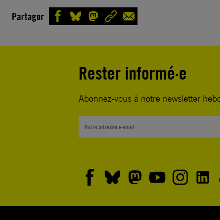
Monsieur le Premier Ministre,
Partager
Monsieur Le Premier ministre Benyamin Netanyaho
devez libérer Ahed Tamimi, âgée de 16 ans.
Rester informé·e
Un tribunal militaire israélien a statué le 17 janvier 
qu’Ahed Tamimi, âgée de 16 ans, inculpée de provoc
Abonnez-vous à notre newsletter heb
coups et blessures contre des soldats, sera mainten
détention jusqu’à la fin de son procès
Rien ne saurait justifier le maintien en détention d’
ainsi que la peine de dix ans de prison à laquelle elle
exposée, puisque la vidéo tournée lors de l’altercati
décembre 2017 montre qu’elle ne représentait auc
réelle, étant désarmée face à deux soldats armés, po
équipement de protection.