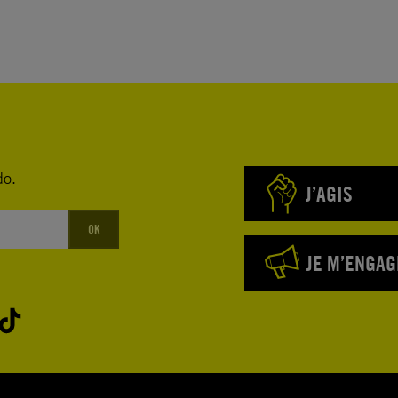
u, vous
2018
ation et de
do.
ue en
J’AGIS
OK
Ahed Tamimi
JE M’ENGAG
 est
on du 15
une menace
rtant un