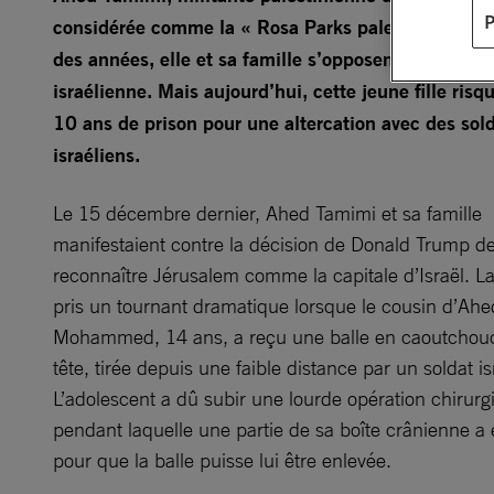
considérée comme la « Rosa Parks palestinienne »
des années, elle et sa famille s’opposent à l’occupa
israélienne. Mais aujourd’hui, cette jeune fille risq
10 ans de prison pour une altercation avec des sol
israéliens.
Le 15 décembre dernier, Ahed Tamimi et sa famille
manifestaient contre la décision de Donald Trump d
reconnaître Jérusalem comme la capitale d’Israël. La
pris un tournant dramatique lorsque le cousin d’Ahe
Mohammed, 14 ans, a reçu une balle en caoutchouc
tête, tirée depuis une faible distance par un soldat is
L’adolescent a dû subir une lourde opération chirurgi
pendant laquelle une partie de sa boîte crânienne a é
pour que la balle puisse lui être enlevée.