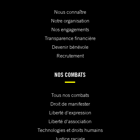
d’en tirer toutes les
Nous connaître
conséquences et de faire
Notre organisation
pression sur le
Nos engagements
gouvernement vénézuélien
Transparence financière
pour que ces violations
cessent.
Devenir bénévole
Recrutement
Je vous prie de recevoir, Monsieur le
NOS COMBATS
Président, l’expression de ma haute
considération.
Tous nos combats
Droit de manifester
Liberté d'expression
Liberté d'association
Technologies et droits humains
Justice raciale