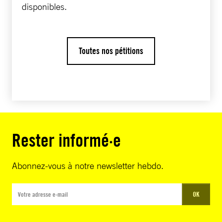
une violence totalement démesurée à l’égard
disponibles.
de la population civile, qui ne fait qu’exercer
sa liberté fondamentale de manifester. Des
armes de guerre sont utilisées pour réprimer
Toutes nos pétitions
ces protestations, et des centaines de
personnes sont déjà tombées sous le coup des
FAES. Muselée par le pouvoir politique, la
justice n’est d’aucun secours à la population,
qui ne peut y avoir recours.
Rester informé·e
Tant qu’il n’existera pas de voie claire vers la
vérité, la justice et les réparations, le
Abonnez-vous à notre newsletter hebdo.
Venezuela restera enlisé dans cette grave crise
des droits humains et cette répression que
nous observons depuis longtemps.
OK
Dès lors, je vous prie instamment :