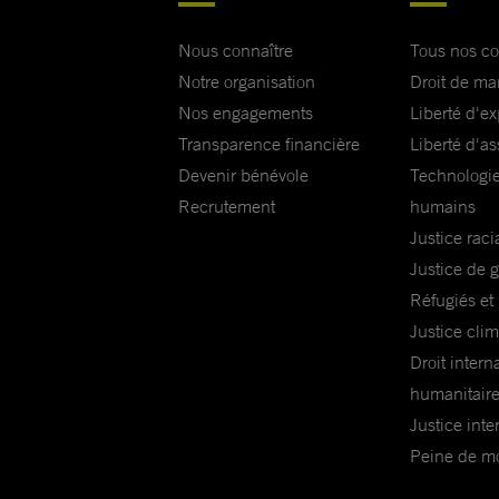
économiques ou stratégiques de la France.
Nous connaître
Tous nos c
En France même, les défenseurs des droits humains
Notre organisation
Droit de ma
plus en plus attaqués : des journalistes, des défense
Nos engagements
Liberté d'e
droits des migrants, de l’environnement, des observ
Transparence financière
Liberté d'as
pratiques policières font l’objet de violences policière
Devenir bénévole
Technologie
poursuites judiciaires.
Recrutement
humains
Justice raci
Monsieur le Président, il est temps de mette en coh
Justice de 
paroles et vos actes ! Le gouvernement français doit
Réfugiés et
l’appel des défenseurs, en se dotant d’une stratégie c
Justice cli
à réellement protéger les défenseurs des droits et le
Droit intern
la société civile, en France, comme à l’étranger : il y
humanitair
mettre en place un plan d’action de protection des 
Justice inte
des droits humains.
Peine de mor