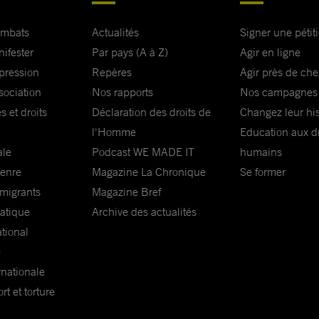
ombats
Actualités
Signer une pétit
 sont de
nifester
Par pays (A à Z)
Agir en ligne
urs des
xpression
Repères
Agir près de che
ateurs des
sociation
Nos rapports
Nos campagnes
s, voire de
s et droits
Déclaration des droits de
Changez leur his
l'Homme
Education aux dr
ale
Podcast WE MADE IT
humains
érence vos
genre
Magazine La Chronique
Se former
 répondre à
 migrants
Magazine Bref
laire visant
matique
Archive des actualités
s espaces de
ational
 a urgence à
e
défenseurs
rnationale
t et torture