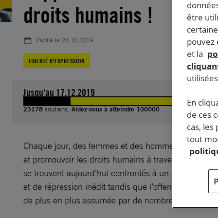
données
droits humains !
être uti
certaine
pouvez e
Publié le
24.10.2019
et la
po
LIBERTÉ D'EXPRESSION
cliquant
utilisée
Jusqu'au 17.12.2019
En cliqu
23178
soutiens.
Aidez-nous à atteindre 100000
de ces 
cas, les
tout mom
Chaque jour, des femmes et des hommes luttent po
politi
et promouvoir les droits humains à travers le monde. 
se trouvent aujourd’hui confrontés à un niveau de p
et de répression inédit tandis que l’offensive contre l
de plus en plus assumée par de nombreux dirigeant