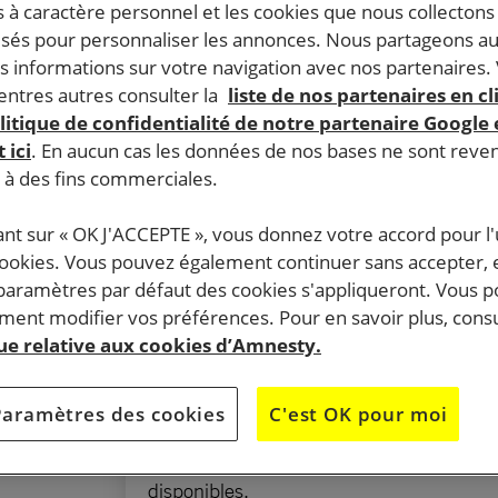
 à caractère personnel et les cookies que nous collecton
lisés pour personnaliser les annonces. Nous partageons au
s informations sur votre navigation avec nos partenaires.
ntres autres consulter la
liste de nos partenaires en cl
SIGNEZ LA PÉTITION
litique de confidentialité de notre partenaire Google
 ici
. En aucun cas les données de nos bases ne sont rev
M. Emmanuel Macron
s à des fins commerciales.
ant sur « OK J'ACCEPTE », vous donnez votre accord pour l'u
Joignez les actes à la parole et répondez
cookies. Vous pouvez également continuer sans accepter, 
des défenseurs des droits humain
 paramètres par défaut des cookies s'appliqueront. Vous 
ent modifier vos préférences. Pour en savoir plus, consu
ur défendre
que relative aux cookies d’Amnesty.
Mais, ils
Cette pétition est
terminée
, merci pour vo
ersécution
soutien.
Paramètres des cookies
C'est OK pour moi
es droits est
s.
N’hésitez pas à signer une des autres pét
disponibles.