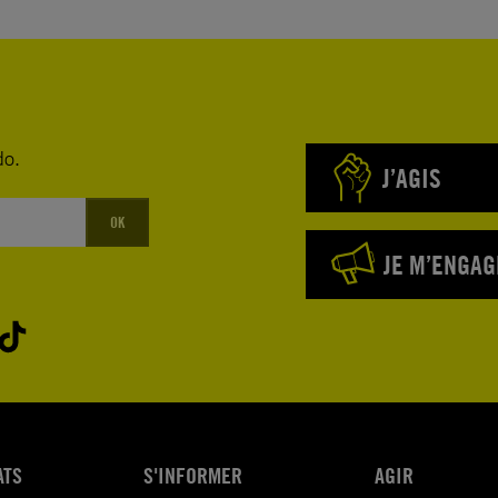
cution et
droits est de
éunis lors
do.
 Etats pour
J’AGIS
ntissent,
OK
oits
JE M’ENGAG
n de
ffaires
des
la
défense de
intérêts
ATS
S'INFORMER
AGIR