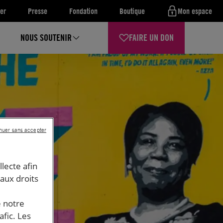
er
Presse
Fondation
Boutique
Mon espace
NOUS SOUTENIR
FAIRE UN DON
nuer sans accepter
llecte afin
 aux droits
e notre
afic. Les