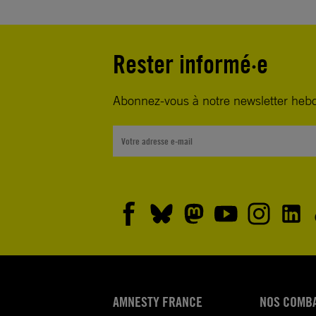
trouvent aujourd’hui confrontés à un niveau de persé
de répression inédit tandis que l’offensive contre les 
plus en plus assumée par de nombreux dirigeants.
Rester informé·e
En octobre 2018, 160 défenseurs du monde entier, r
Abonnez-vous à notre newsletter heb
d’un sommet mondial à Paris, lançaient un appel aux
qu’ils adoptent des plans d’action nationaux qui gara
reconnaissent et protègent le droit de défendre les dr
humains.
A cette occasion, vous avez rencontré une délégatio
défenseurs. Deux mois plus tard, votre Ministre des A
étrangères, M. Le Drian, déclarait que la protection 
défenseurs des droits humains serait une priorité de 
diplomatie française. Pourtant, dans la pratique, la 
l’universalité des droits ne résistent toujours pas aux 
AMNESTY FRANCE
NOS COMB