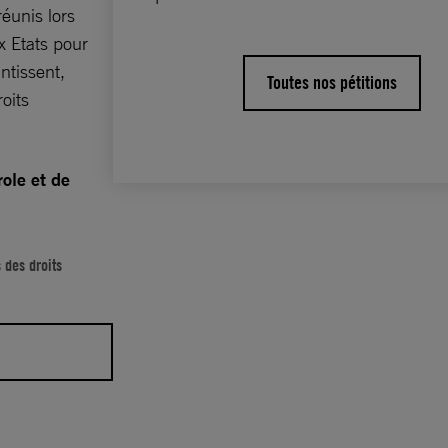
éunis lors
x Etats pour
ntissent,
Toutes nos pétitions
oits
role et de
 des droits
r défendre
Mais, ils se