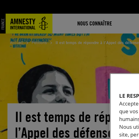
Aller
au
contenu
NOUS CONNAÎTRE
Accueil
Pétitions
Il est temps de répondre à l’Appel des défense
LE RES
Accepter
que vos 
Il est temps de répondr
humains
Nous ut
l’Appel des défenseurs 
site, pe