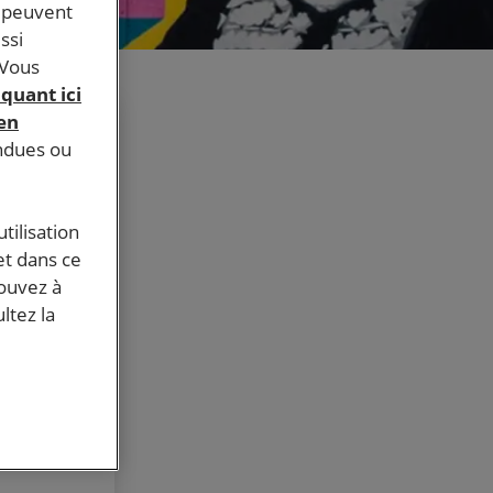
s peuvent
ssi
 Vous
iquant ici
 en
endues ou
tilisation
 à l’Appel
et dans ce
s !
pouvez à
ltez la
tre
itions