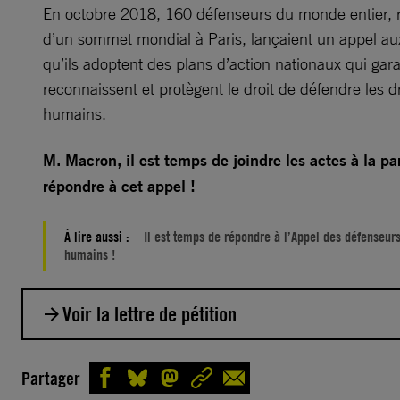
En octobre 2018, 160 défenseurs du monde entier, r
d’un sommet mondial à Paris, lançaient un appel au
qu’ils adoptent des plans d’action nationaux qui gara
reconnaissent et protègent le droit de défendre les dr
humains.
M. Macron, il est temps de joindre les actes à la pa
répondre à cet appel !
À lire aussi :
Il est temps de répondre à l’Appel des défenseurs
humains !
Voir la lettre de pétition
Chaque jour, des femmes et des hommes luttent pou
Partager
et promouvoir les droits humains à travers le monde. 