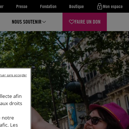
er
Presse
Fondation
Boutique
Mon espace
NOUS SOUTENIR
FAIRE UN DON
nuer sans accepter
llecte afin
 aux droits
e notre
afic. Les