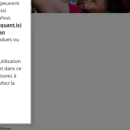
s peuvent
ssi
 Vous
iquant ici
 en
endues ou
 de la
ains
tilisation
et dans ce
droits des
pouvez à
ltez la
tre
itions