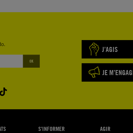
l des
 discussion
do.
genres, en
J’AGIS
OK
JE M’ENGAG
de nom et
reauquel
 n’entre en
 permettre
ATS
S'INFORMER
AGIR
ivil, en