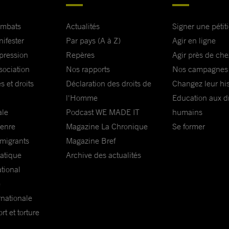
ombats
Actualités
Signer une pétit
is les
nifester
Par pays (A à Z)
Agir en ligne
t leur sexe
xpression
Repères
Agir près de che
de,
sociation
Nos rapports
Nos campagnes
nes
s et droits
Déclaration des droits de
Changez leur his
 migrantes ;
l'Homme
Education aux dr
ale
Podcast WE MADE IT
humains
res mariées
genre
Magazine La Chronique
Se former
parents
 migrants
Magazine Bref
fants le cas
matique
Archive des actualités
ational
e
e ma haute
rnationale
t et torture