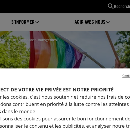
Recherch
S’INFORMER
AGIR AVEC NOUS
es droits des personnes transgenres
Conti
PECT DE VOTRE VIE PRIVÉE EST NOTRE PRIORITÉ
 les cookies, c'est nous soutenir et réduire nos frais de co
dons contribuent en priorité à la lutte contre les atteintes
lation
 dans le monde.
ilisons des cookies pour assurer le bon fonctionnement d
des
rsonnaliser le contenu et les publicités, et analyser notre tr