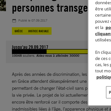
données
personnes transgenres
être uti
certaine
Publié le
07.09.2017
pouvez e
et la
po
GRÈCE
JUSTICE RACIALE
cliquant
utilisée
Jusqu'au 29.09.2017
En cliqu
10048
soutiens.
Aidez-nous à atteindre 30000
de ces 
cas, les
tout mom
Après des années de discrimination, les personnes 
politi
en Grèce attendent désespérément une réforme de la
permettant de changer l’état-civil sans porter atteinte
la vie privée. Le projet de loi actuellement en discuss
encore être renforcé car il comporte des restrictions
inadmissibles liées à l’âge, l’apparence physique et a