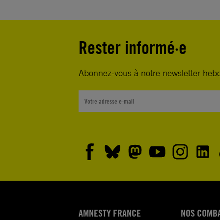
Le projet de loi qui autorise le changement d’état-civi
personnes transgenres en Grèce doit être renforcé.
Rester informé·e
Vous devez veiller à ce que la nouvelle législation en
Abonnez-vous à notre newsletter heb
protège efficacement les droits des personnes trans
apportant les modifications nécessaires.
Je vous demande donc de :
– permettre aux personnes transgenres de changer 
de sexe à l’état civil en fonction uniquement du gen
elles s’identifient, sans que leur apparence physique
compte ;
– supprimer les restrictions générales d’âge, afin de
AMNESTY FRANCE
NOS COMB
aux personnes mineures de changer de sexe à l’état c