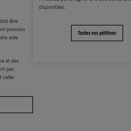
disponibles.
doit être
ont pression
Toutes nos pétitions
otre aide
ce et des
ent pas
 cette
 et des