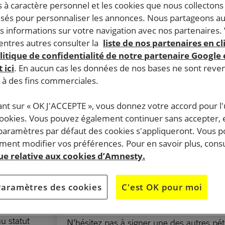
 à caractère personnel et les cookies que nous collecton
lisés pour personnaliser les annonces. Nous partageons au
s informations sur votre navigation avec nos partenaires.
ntres autres consulter la
liste de nos partenaires en cl
SIGNEZ LA PÉTITION
litique de confidentialité de notre partenaire Google
 ici
. En aucun cas les données de nos bases ne sont rev
Monsieur le ministre de la justice,
s à des fins commerciales.
transparence et des droits hum
ant sur « OK J'ACCEPTE », vous donnez votre accord pour l'u
cookies. Vous pouvez également continuer sans accepter, 
La nouvelle législation doit protéger les 
 paramètres par défaut des cookies s'appliqueront. Vous 
personnes transgenres
ent modifier vos préférences. Pour en savoir plus, consu
transgenres
que relative aux cookies d’Amnesty.
 loi
 au droit à
Cette pétition est
terminée
, merci pour vo
Paramètres des cookies
C'est OK pour moi
ion doit
soutien.
u statut
N’hésitez pas à signer une des autres pét