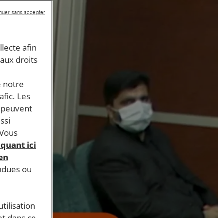
nuer sans accepter
llecte afin
 aux droits
e notre
afic. Les
s peuvent
ssi
 Vous
iquant ici
 en
endues ou
tilisation
et dans ce