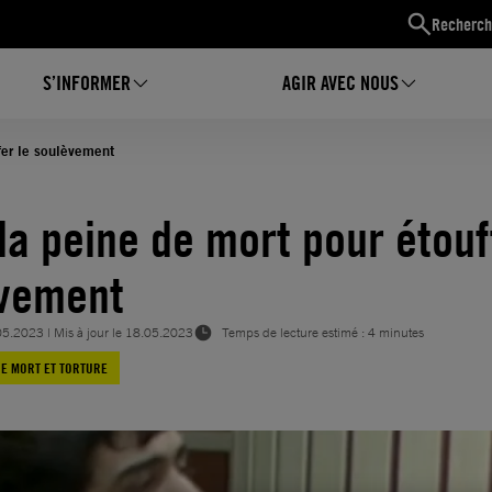
Recherch
S’INFORMER
AGIR AVEC NOUS
uffer le soulèvement
 la peine de mort pour étouf
èvement
05.2023
| Mis à jour le
18.05.2023
Temps de lecture estimé : 4 minutes
DE MORT ET TORTURE