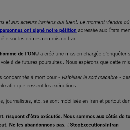
iens et aux acteurs iraniens qui tuent. Le moment viendra o
 personnes ont signé notre pétition
adressée aux États mem
ête sur les crimes commis en Iran.
 l’homme de l’ONU
a créé une mission chargée d’enquêter su
la voie à de futures poursuites . Nous espérons que cette mi
ts condamnés à mort pour «
visibiliser le sort macabre
» de
le afin que cessent les exécutions.
stes, journalistes, etc. se sont mobilisés en Iran et partout
 risquent d’être exécutés. Nous sommes aux côtés de tout
debout. Ne les abandonnons pas.
#
StopExecutionsInIran