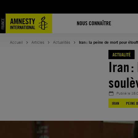
Aller
au
contenu
NOUS CONNAÎTRE
Accueil
Articles
Actualités
Iran : la peine de mort pour éto
ACTUALITÉ
Iran :
soul
Publié le
18.
IRAN
PEINE 