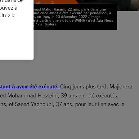
pouvez à
Mohammad Mahdi Karami, 22 ans, parle dans une
salle d'audience avant d'être exécuté par pendaison, à
ltez la
Téhéran, en Iran, le 20 décembre 2022 / image
obtenue à partir d'une vidéo de WANA (West Asia News
Agency) / via Reuters
ar
t
tant à avoir été exécuté.
Cinq jours plus tard, Majidreza
yed Mohammad Hosseini, 39 ans ont été exécutés.
ans, et Saeed Yaghoubi, 37 ans, pour leur lien avec le