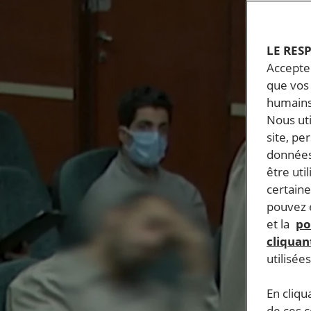
LE RES
Accepter
que vos 
humains
Nous ut
site, pe
données
être uti
certaine
pouvez e
et la
po
cliquant
utilisée
En cliqu
de ces 