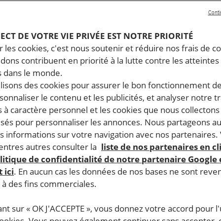
Conti
PECT DE VOTRE VIE PRIVÉE EST NOTRE PRIORITÉ
 les cookies, c'est nous soutenir et réduire nos frais de co
dons contribuent en priorité à la lutte contre les atteintes
 dans le monde.
ilisons des cookies pour assurer le bon fonctionnement d
rsonnaliser le contenu et les publicités, et analyser notre tr
 à caractère personnel et les cookies que nous collecton
lisés pour personnaliser les annonces. Nous partageons au
s informations sur votre navigation avec nos partenaires.
ntres autres consulter la
liste de nos partenaires en cl
litique de confidentialité de notre partenaire Google
 ici
. En aucun cas les données de nos bases ne sont rev
s à des fins commerciales.
ant sur « OK J'ACCEPTE », vous donnez votre accord pour l'u
cookies. Vous pouvez également continuer sans accepter, 