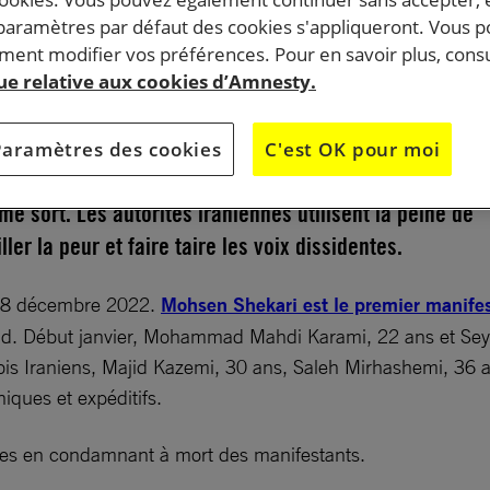
 paramètres par défaut des cookies s'appliqueront. Vous 
ent modifier vos préférences. Pour en savoir plus, consu
ai au matin, Majid Kazemi, Saleh Mirhashemi et Saeed
que relative aux cookies d’Amnesty.
été exécutés, en lien avec le soulèvement déclenché p
sa (Zhina) Amini. Avant eux, au moins quatre
Paramètres des cookies
C'est OK pour moi
vaient déjà été exécutés. Plusieurs personnes risquen
me sort. Les autorités iraniennes utilisent la peine de
ller la peur et faire taire les voix dissidentes.
le 8 décembre 2022.
Mohsen Shekari est le premier manifes
ad. Début janvier, Mohammad Mahdi Karami, 22 ans et Se
trois Iraniens, Majid Kazemi, 30 ans, Saleh Mirhashemi, 36 
iques et expéditifs.
ennes en condamnant à mort des manifestants.