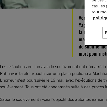
cas, les
tout mom
Vendredi 19 m
politi
Yaghoubi ont 
la mort de Mah
manifestants a
de subir le mê
mort pour insti
Les exécutions en lien avec le soulèvement ont démarré 
Rahnavard a été exécuté sur une place publique à Machh
L’horreur s’est poursuivie le 19 mai, avec l’exécutions de 
soulèvement. Tous ont été condamnés suite à des procès in
Saper le soulèvement : voici l’objectif des autorités irani