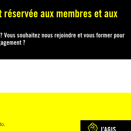
st réservée aux membres et aux
 ? Vous souhaitez nous rejoindre et vous former pour
ngagement ?
do.
J’AGIS