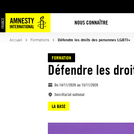
Aller
au
contenu
NOUS CONNAÎTRE
Accueil
Formations
Défendre les droits des personnes LGBTI+
FORMATION
Défendre les dro
Du 14/11/2026 au 15/11/2026
Secrétariat national
LA BASE