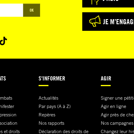
OK
JE M’ENGAG
ATS
S'INFORMER
AGIR
ombats
Actualités
Signer une pétit
nifester
Par pays (A à Z)
Agir en ligne
xpression
Repères
Agir près de che
sociation
Nos rapports
Nos campagnes
s et droits
Déclaration des droits de
Changez leur his