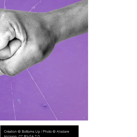
Création © Bottoms Up / Photo © Alisdare
Hickson, CC BY-SA 2.0