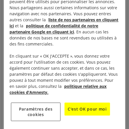
de l’Homme, le groupe de Castres-Mazamet en
peuvent être utilisés pour personnaliser les annonces.
Nous partageons aussi certaines informations sur votre
partenariat avec le Secours Catholique, a le plaisir
navigation avec nos partenaires. Vous pouvez entres
d’annoncer la projection du film
autres consulter la
liste de nos partenaires en cliquant
ici
et la
politique de confidentialité de notre
« Le Vénérable W. » au cinéma Le Vertigo
partenaire Google en cliquant ici
. En aucun cas les
données de nos bases ne sont revendues ou utilisées à
des fins commerciales.
Le mercredi 17 janvier 2018 à 20h30. Entrée : 4€
En cliquant sur « OK J'ACCEPTE », vous donnez votre
En Birmanie, le « Vénérable W. » est un moine
accord pour l'utilisation de ces cookies. Vous pouvez
également continuer sans accepter, et dans ce cas, les
bouddhiste très influent. Partir à sa rencontre, c’est
paramètres par défaut des cookies s'appliqueront. Vous
se retrouver au cœur du racisme quotidien, et
pouvez à tout moment modifier vos préférences. Pour
observer comment l’islamophobie et le discours
en savoir plus, consultez la
politique relative aux
cookies d’Amnesty.
haineux se transforment en violence et en
destruction. Pourtant nous sommes dans un pays
Paramètres des
C'est OK pour moi
où 90% de la population est bouddhiste, religion
cookies
fondée sur un mode de vie pacifique,