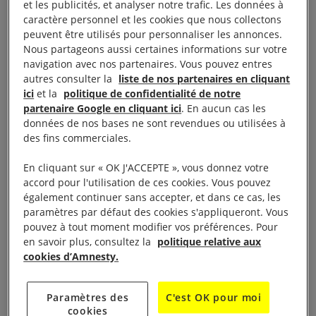
et les publicités, et analyser notre trafic. Les données à
caractère personnel et les cookies que nous collectons
peuvent être utilisés pour personnaliser les annonces.
Nous partageons aussi certaines informations sur votre
navigation avec nos partenaires. Vous pouvez entres
autres consulter la
liste de nos partenaires en cliquant
Table-ronde organisée par Amnesty International
ici
et la
politique de confidentialité de notre
partenaire Google en cliquant ici
. En aucun cas les
France et la Plateforme des ONG françaises pour la
données de nos bases ne sont revendues ou utilisées à
Palestine.
des fins commerciales.
Le thème : Activités des entreprises et produits dans
En cliquant sur « OK J'ACCEPTE », vous donnez votre
accord pour l'utilisation de ces cookies. Vous pouvez
les colonies israéliennes : quelles conséquences sur
également continuer sans accepter, et dans ce cas, les
les droits humains des Palestiniens ?
paramètres par défaut des cookies s'appliqueront. Vous
pouvez à tout moment modifier vos préférences. Pour
en savoir plus, consultez la
politique relative aux
Jeudi 16 novembre à 19h30
cookies d’Amnesty.
Amnesty International France, 72-76 Boulevard de
Paramètres des
C'est OK pour moi
la Villette, 75019 Paris
cookies