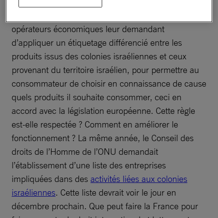
Il y a un an, la France publiait un avis aux
opérateurs économiques leur demandant
d’appliquer un étiquetage différencié entre les
produits issus des colonies israéliennes et ceux
provenant du territoire israélien, pour permettre au
consommateur de choisir en connaissance de cause
quels produits il souhaite consommer, ceci en
accord avec la législation européenne. Cette règle
est-elle respectée ? Comment en améliorer le
fonctionnement ? La même année, le Conseil des
droits de l’Homme de l’ONU demandait
l’établissement d’une liste des entreprises
impliquées dans des
activités liées aux colonies
israéliennes
. Cette liste devrait voir le jour en
décembre prochain. Que peut faire la France pour