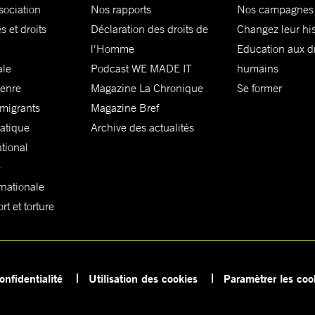
sociation
Nos rapports
Nos campagnes
s et droits
Déclaration des droits de
Changez leur his
l'Homme
Education aux dr
ale
Podcast WE MADE IT
humains
genre
Magazine La Chronique
Se former
 migrants
Magazine Bref
matique
Archive des actualités
ational
e
rnationale
t et torture
onfidentialité
Utilisation des cookies
Paramètrer les coo