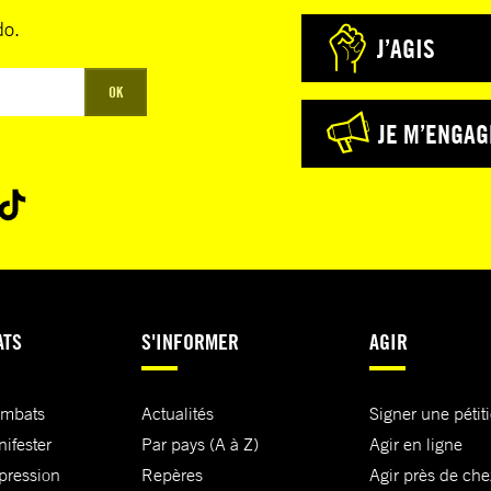
do.
J’AGIS
OK
JE M’ENGAG
ATS
S'INFORMER
AGIR
ombats
Actualités
Signer une pétit
nifester
Par pays (A à Z)
Agir en ligne
xpression
Repères
Agir près de che