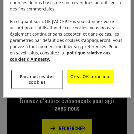
données de nos bases ne sont revendues ou utilisées à
Paris
des fins commerciales.
Début de la séance 20h, Cinema UGC Le Majestic,
En cliquant sur « OK J'ACCEPTE », vous donnez votre
place Henri IV
accord pour l'utilisation de ces cookies. Vous pouvez
également continuer sans accepter, et dans ce cas, les
paramètres par défaut des cookies s'appliqueront. Vous
Prix d’entrée : prix d’une place de cinéma
pouvez à tout moment modifier vos préférences. Pour
en savoir plus, consultez la
politique relative aux
cookies d’Amnesty.
Paramètres des
C'est OK pour moi
cookies
Près de chez vous
Trouvez d’autres événements pour agir
avec nous
RECHERCHER