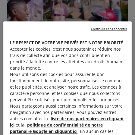
Continuer sans accepter
LE RESPECT DE VOTRE VIE PRIVÉE EST NOTRE PRIORITÉ
Accepter les cookies, c'est nous soutenir et réduire nos
frais de collecte afin que vos dons contribuent en
priorité à la lutte contre les atteintes aux droits humains
dans le monde.
Nous utilisons des cookies pour assurer le bon
fonctionnement de notre site, personnaliser le contenu
et les publicités, et analyser notre trafic. Les données à
caractère personnel et les cookies que nous collectons
peuvent être utilisés pour personnaliser les annonces.
Nous partageons aussi certaines informations sur votre
navigation avec nos partenaires. Vous pouvez entres
autres consulter la
liste de nos partenaires en cliquant
Projection exceptionnelle du Film
RAFIKI
suivie d’un
ici
et la
politique de confidentialité de notre
déba tavec un intervenant d’Amnesty International
partenaire Google en cliquant ici
. En aucun cas les