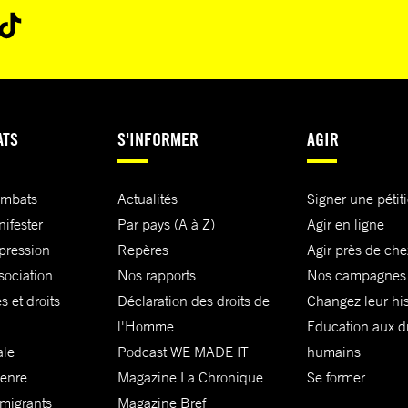
ATS
S'INFORMER
AGIR
ombats
Actualités
Signer une pétit
nifester
Par pays (A à Z)
Agir en ligne
xpression
Repères
Agir près de che
sociation
Nos rapports
Nos campagnes
s et droits
Déclaration des droits de
Changez leur his
l'Homme
Education aux dr
ale
Podcast WE MADE IT
humains
genre
Magazine La Chronique
Se former
 migrants
Magazine Bref