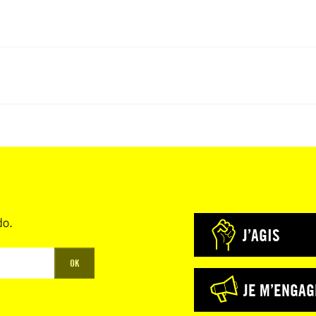
do.
J’AGIS
OK
JE M’ENGAG