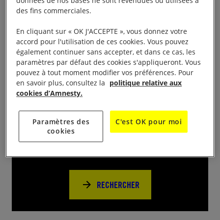
données de nos bases ne sont revendues ou utilisées à
Printemps de la Fraternité organisé par la mairie de
des fins commerciales.
Valbonne. Amnesty participe en faisant signer les
maisons raisons de la campagne I Welcome et en
En cliquant sur « OK J'ACCEPTE », vous donnez votre
accord pour l'utilisation de ces cookies. Vous pouvez
faisant fabriquer des perles de la fraternité.
également continuer sans accepter, et dans ce cas, les
paramètres par défaut des cookies s'appliqueront. Vous
pouvez à tout moment modifier vos préférences. Pour
en savoir plus, consultez la
politique relative aux
cookies d’Amnesty.
Près de chez vous
Paramètres des
C'est OK pour moi
cookies
Trouvez d’autres événements pour agir
avec nous
RECHERCHER