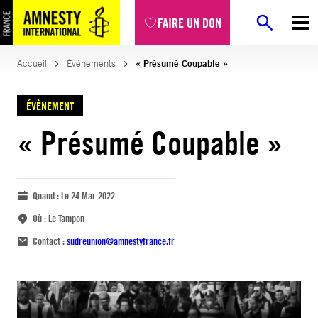
FAIRE UN DON
Accueil
Évènements
« Présumé Coupable »
ÉVÈNEMENT
« Présumé Coupable »
Quand :
Le 24 Mar 2022
Où :
Le Tampon
Contact :
sudreunion@amnestyfrance.fr